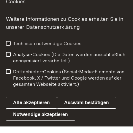
Cookies.
Flickr
Weitere Informationen zu Cookies erhalten Sie in
X / Twitter
unserer
Datenschutzerklärung
.
Youtube
Technisch notwendige Cookies
Zum 
Analyse-Cookies (Die Daten werden ausschließlich
Impressum
Kontakt
anonymisiert verarbeitet.)
Benutzungshinweise
Netiquette
Drittanbieter-Cookies (Social-Media-Elemente von
Barrierefreiheit
Datenschutz
Facebook, X / Twitter und Google werden auf der
gesamten Webseite aktiviert.)
Cookies
Alle akzeptieren
Auswahl bestätigen
Notwendige akzeptieren
Link zum Landesportal