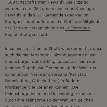
1.600 Ortschaftsräten gewählt. Gleichzeitig
werden in den 35 Landkreisen neue Kreistage
gewählt. In den 179 Gemeinden der Region
Stuttgart findet außerdem die Wahl der Mitglieder
Extern:
der Regionalversammlung des
Verbands
(Öffnet in neuem Fenster)
Region Stuttgart
statt.
Innenminister Thomas Strobl wies darauf hin, dass
auch die hier lebenden Unionsbürgerinnen und
Unionsbürger der EU-Mitgliedsländer nach den
gleichen Regeln wie Deutsche an der Wahl der
kommunalen Vertretungsorgane (Kreistag,
Gemeinderat, Ortschaftsrat) in Baden-
Württemberg teilnehmen können. „Die
Unionsbürgerinnen und Unionsbürger können
durch ihre Teilnahme an der Wahl ein Zeichen
setzen, dass sie an der Gestaltung ihres