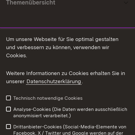
Themenübersicht
Social Media
Um unsere Webseite für Sie optimal gestalten
und verbessern zu können, verwenden wir
Facebook
Cookies.
Flickr
Weitere Informationen zu Cookies erhalten Sie in
X / Twitter
unserer
Datenschutzerklärung
.
Youtube
Technisch notwendige Cookies
Zum 
Analyse-Cookies (Die Daten werden ausschließlich
Impressum
Kontakt
anonymisiert verarbeitet.)
Benutzungshinweise
Netiquette
Drittanbieter-Cookies (Social-Media-Elemente von
Barrierefreiheit
Datenschutz
Facebook, X / Twitter und Google werden auf der