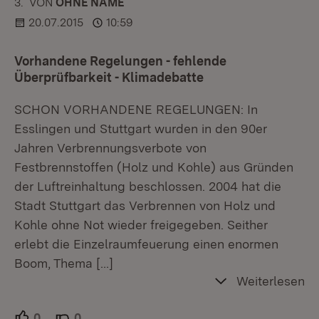
3.
KOMMENTAR
VON
:
OHNE NAME
20.07.2015
10:59
Vorhandene Regelungen - fehlende
Überprüfbarkeit - Klimadebatte
SCHON VORHANDENE REGELUNGEN: In
Esslingen und Stuttgart wurden in den 90er
Jahren Verbrennungsverbote von
Festbrennstoffen (Holz und Kohle) aus Gründen
der Luftreinhaltung beschlossen. 2004 hat die
Stadt Stuttgart das Verbrennen von Holz und
Kohle ohne Not wieder freigegeben. Seither
erlebt die Einzelraumfeuerung einen enormen
Boom, Thema
[…]
Weiterlesen
0
Unterstützer.
0
Ablehner.