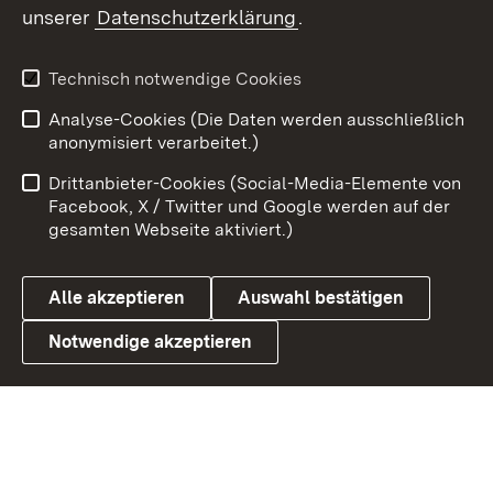
unserer
Datenschutzerklärung
.
Youtube
Technisch notwendige Cookies
Zum 
Analyse-Cookies (Die Daten werden ausschließlich
Impressum
Kontakt
anonymisiert verarbeitet.)
Benutzungshinweise
Netiquette
Drittanbieter-Cookies (Social-Media-Elemente von
Barrierefreiheit
Datenschutz
Facebook, X / Twitter und Google werden auf der
gesamten Webseite aktiviert.)
Cookies
Alle akzeptieren
Auswahl bestätigen
Notwendige akzeptieren
Link zum Landesportal