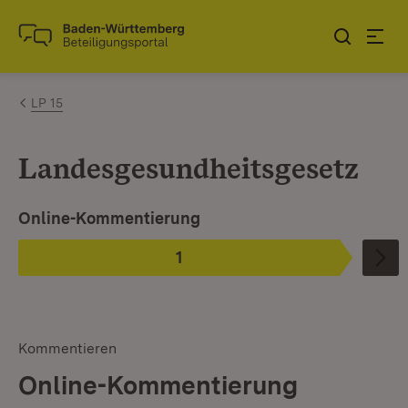
Zum Inhalt springen
Link zur Startseite
LP 15
Landesgesundheitsgesetz
Ist ausgewählt.
Online-Kommentierung
1
Phase
:
Kommentieren
Online-Kommentierung