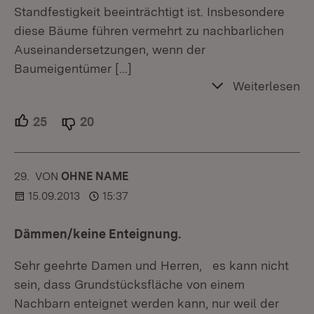
Standfestigkeit beeinträchtigt ist. Insbesondere
diese Bäume führen vermehrt zu nachbarlichen
Auseinandersetzungen, wenn der
Baumeigentümer
[…]
Weiterlesen
25
Unterstützer.
20
Ablehner.
29.
KOMMENTAR
VON
:
OHNE NAME
15.09.2013
15:37
Dämmen/keine Enteignung.
Sehr geehrte Damen und Herren, es kann nicht
sein, dass Grundstücksfläche von einem
Nachbarn enteignet werden kann, nur weil der