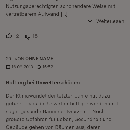
Nutzungsberechtigten schonendere Weise mit
vertretbarem Aufwand
[…]
Weiterlesen
12
Unterstützer.
15
Ablehner.
30.
KOMMENTAR
VON
:
OHNE NAME
16.09.2013
15:52
Haftung bei Unwetterschäden
Der Klimawandel der letzten Jahre hat dazu
geführt, dass die Unwetter heftiger werden und
sogar gesunde Bäume entwurzeln. Noch
größere Gefahren für Leben, Gesundheit und
Gebäude gehen von Bäumen aus, deren