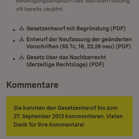
Beseitigungsanspruch des Nachbarn bislang
oft bereits verjährt.
Download:
Gesetzentwurf mit Begründung (PDF)
(Öff
Download:
Entwurf der Neufassung der geänderten
Vorschriften (§§ 7c, 16, 23,26 neu) (PDF)
(Ö
Download:
Gesetz über das Nachbarrecht
(derzeitige Rechtslage) (PDF)
(Öffnet in n
Kommentare
Sie konnten den Gesetzentwurf bis zum
27. September 2013 kommentieren. Vielen
Dank für Ihre Kommentare!