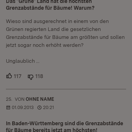
Das "Grüne" Land hat die höchsten
Grenzabstände für Bäume! Warum?
Wieso sind ausgerechnet in einem von den
Grünen regierten Land die gesetzlichen
Grenzabstände für Bäume am größten und sollen
jetzt sogar noch erhöht werden?
Unglaublich ...
117
Unterstützer.
118
Ablehner.
25.
KOMMENTAR
VON
:
OHNE NAME
01.09.2013
20:21
In Baden-Württemberg sind die Grenzabstände
für Bäume bereits jetzt am höchsten!