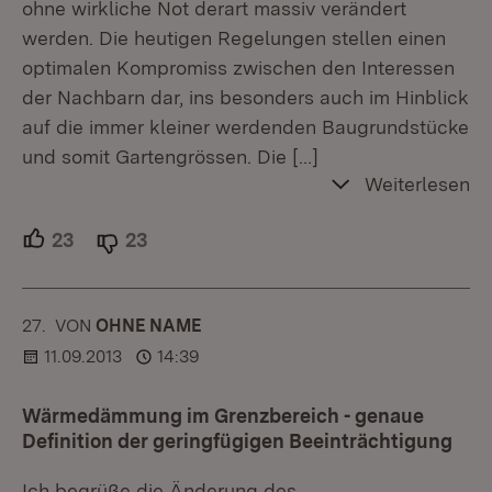
ohne wirkliche Not derart massiv verändert
werden. Die heutigen Regelungen stellen einen
optimalen Kompromiss zwischen den Interessen
der Nachbarn dar, ins besonders auch im Hinblick
auf die immer kleiner werdenden Baugrundstücke
und somit Gartengrössen. Die
[…]
Weiterlesen
23
Unterstützer.
23
Ablehner.
27.
KOMMENTAR
VON
:
OHNE NAME
11.09.2013
14:39
Wärmedämmung im Grenzbereich - genaue
Definition der geringfügigen Beeinträchtigung
Ich begrüße die Änderung des