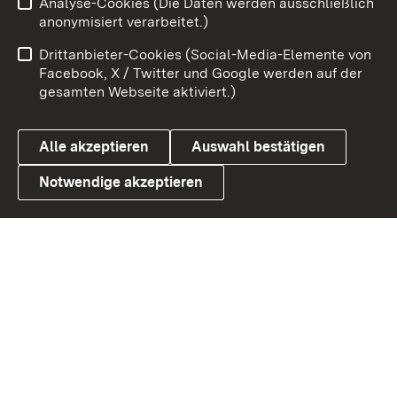
Analyse-Cookies (Die Daten werden ausschließlich
Impressum
Kontakt
anonymisiert verarbeitet.)
Benutzungshinweise
Netiquette
Drittanbieter-Cookies (Social-Media-Elemente von
Barrierefreiheit
Datenschutz
Facebook, X / Twitter und Google werden auf der
gesamten Webseite aktiviert.)
Cookies
Alle akzeptieren
Auswahl bestätigen
Notwendige akzeptieren
Link zum Landesportal