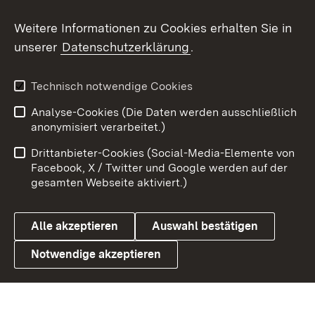
Weitere Informationen zu Cookies erhalten Sie in
X / Twitter
unserer
Datenschutzerklärung
.
Youtube
Technisch notwendige Cookies
Zum 
Analyse-Cookies (Die Daten werden ausschließlich
Impressum
Kontakt
anonymisiert verarbeitet.)
Benutzungshinweise
Netiquette
Drittanbieter-Cookies (Social-Media-Elemente von
Barrierefreiheit
Datenschutz
Facebook, X / Twitter und Google werden auf der
gesamten Webseite aktiviert.)
Cookies
Alle akzeptieren
Auswahl bestätigen
Notwendige akzeptieren
Link zum Landesportal