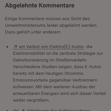
Abgelehnte Kommentare
Einige Kommentare müssen aus Sicht des
Umweltministeriums leider abgelehnt werden.
Dazu gehört unter anderem
Extern:
(Öffnet in ne
ein Verbot von Elektro(E)-Autos
: die
Elektromobilität ist die zentrale Strategie zur
Dekarbonisierung im Straßenverkehr.
Verschiedene Studien zeigen, dass E-Autos
bereits mit dem heutigen Strommix
Emissionsvorteile gegenüber Verbrennern
aufweisen. Mit dem weiteren Ausbau der
erneuerbaren Energien wird sich dieser Vorteil
weiter vergrößern.
Extern:
(Öffnet in
die
Ablehnung des Kohleausstiegs
: