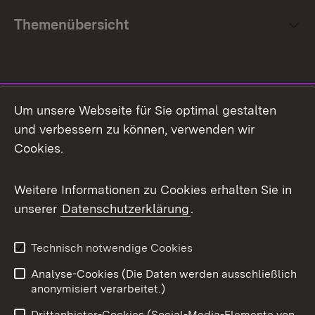
Themenübersicht
Social Media
Um unsere Webseite für Sie optimal gestalten
und verbessern zu können, verwenden wir
Facebook
Cookies.
Flickr
Weitere Informationen zu Cookies erhalten Sie in
X / Twitter
unserer
Datenschutzerklärung
.
Youtube
Technisch notwendige Cookies
Zum 
Analyse-Cookies (Die Daten werden ausschließlich
Impressum
Kontakt
anonymisiert verarbeitet.)
Benutzungshinweise
Netiquette
Drittanbieter-Cookies (Social-Media-Elemente von