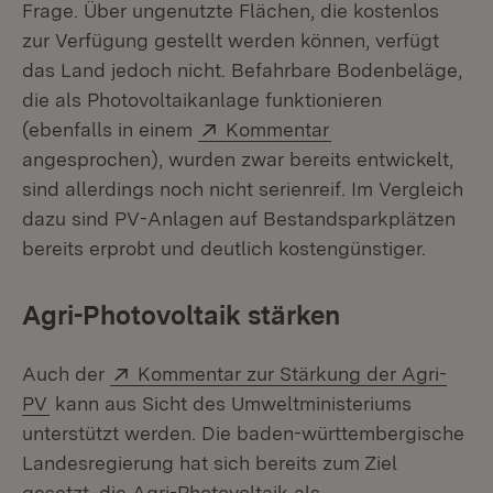
Frage. Über ungenutzte Flächen, die kostenlos
zur Verfügung gestellt werden können, verfügt
das Land jedoch nicht. Befahrbare Bodenbeläge,
die als Photovoltaikanlage funktionieren
Extern:
(Öffnet in neuem 
(ebenfalls in einem
Kommentar
angesprochen), wurden zwar bereits entwickelt,
sind allerdings noch nicht serienreif. Im Vergleich
dazu sind PV-Anlagen auf Bestandsparkplätzen
bereits erprobt und deutlich kostengünstiger.
Agri-Photovoltaik stärken
Extern:
Auch der
Kommentar zur Stärkung der Agri-
(Öffnet in neuem Fenster)
PV
kann aus Sicht des Umweltministeriums
unterstützt werden. Die baden-württembergische
Landesregierung hat sich bereits zum Ziel
gesetzt, die Agri-Photovoltaik als