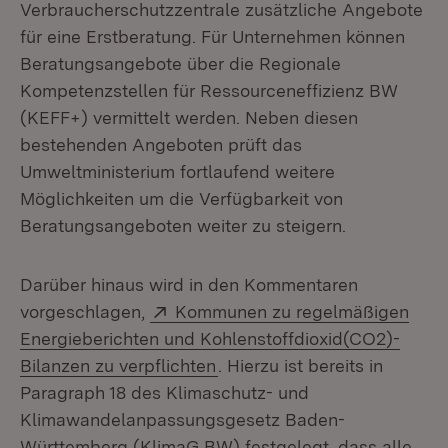
Verbraucherschutzzentrale zusätzliche Angebote
für eine Erstberatung. Für Unternehmen können
Beratungsangebote über die Regionale
Kompetenzstellen für Ressourceneffizienz BW
(KEFF+) vermittelt werden. Neben diesen
bestehenden Angeboten prüft das
Umweltministerium fortlaufend weitere
Möglichkeiten um die Verfügbarkeit von
Beratungsangeboten weiter zu steigern.
Darüber hinaus wird in den Kommentaren
Extern:
vorgeschlagen,
Kommunen zu regelmäßigen
Energieberichten und Kohlenstoffdioxid(CO2)-
(Öffnet in neuem Fenster)
Bilanzen zu verpflichten
. Hierzu ist bereits in
Paragraph 18 des Klimaschutz- und
Klimawandelanpassungsgesetz Baden-
Württemberg (KlimaG BW) festgelegt, dass alle