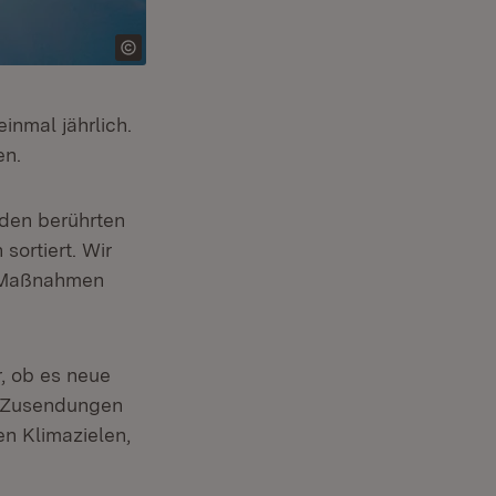
inmal jährlich.
en.
den berührten
sortiert. Wir
n Maßnahmen
r, ob es neue
f Zusendungen
en Klimazielen,