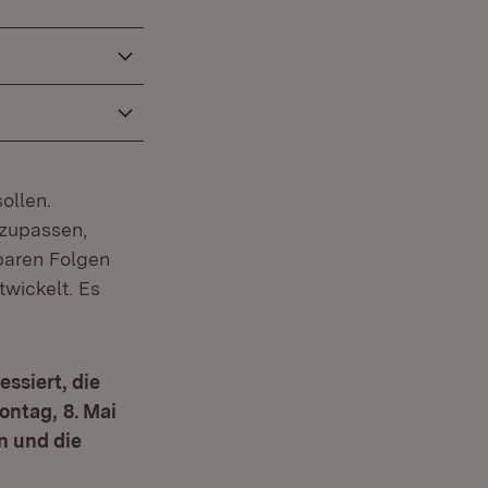
ollen.
zupassen,
baren Folgen
wickelt. Es
ssiert, die
Montag,
8. Mai
n und die