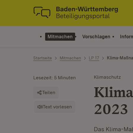
Zum Inhalt springen
Link zur Startseite
Mitmachen
Vorschlagen
Infor
Startseite
Mitmachen
LP 17
Klima-Maßna
Klimaschutz
Lesezeit: 5 Minuten
Klima
Teilen
2023
Text vorlesen
Das Klima-Maß