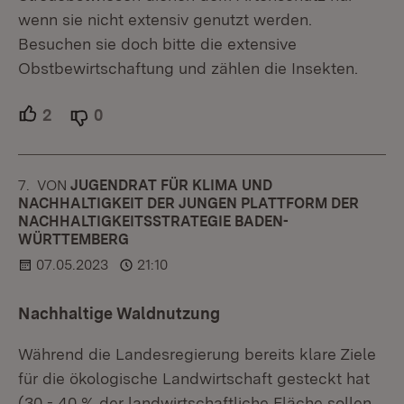
wenn sie nicht extensiv genutzt werden.
Besuchen sie doch bitte die extensive
Obstbewirtschaftung und zählen die Insekten.
2
Unterstützer.
0
Ablehner.
7.
KOMMENTAR
VON
:
JUGENDRAT FÜR KLIMA UND
NACHHALTIGKEIT DER JUNGEN PLATTFORM DER
NACHHALTIGKEITSSTRATEGIE BADEN-
WÜRTTEMBERG
07.05.2023
21:10
Nachhaltige Waldnutzung
Während die Landesregierung bereits klare Ziele
für die ökologische Landwirtschaft gesteckt hat
(30 - 40 % der landwirtschaftliche Fläche sollen