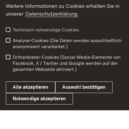
Weitere Informationen zu Cookies erhalten Sie in
X / Twitter
unserer
Datenschutzerklärung
.
Youtube
Technisch notwendige Cookies
Zum 
Analyse-Cookies (Die Daten werden ausschließlich
Impressum
Kontakt
anonymisiert verarbeitet.)
Benutzungshinweise
Netiquette
Drittanbieter-Cookies (Social-Media-Elemente von
Barrierefreiheit
Datenschutz
Facebook, X / Twitter und Google werden auf der
gesamten Webseite aktiviert.)
Cookies
Alle akzeptieren
Auswahl bestätigen
Notwendige akzeptieren
Link zum Landesportal