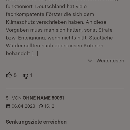
funktioniert. Deutschland hat viele
fachkompetente Förster die sich dem
Klimaschutz verschrieben haben. An diese
Vorgaben muss man sich halten, sonst Strafe
bzw. Enteignung, wenn nichts hilft. Staatliche
Wälder sollten nach ebendiesen Kriterien
behandelt
[…]
Weiterlesen
5
Unterstützer.
1
Ablehner.
5.
KOMMENTAR
VON
:
OHNE NAME 50061
06.04.2023
15:12
Senkungsziele erreichen