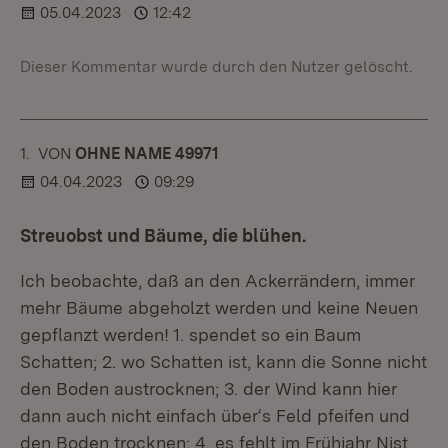
05.04.2023
12:42
Dieser Kommentar wurde durch den Nutzer gelöscht.
1.
KOMMENTAR
VON
:
OHNE NAME 49971
04.04.2023
09:29
Streuobst und Bäume, die blühen.
Ich beobachte, daß an den Ackerrändern, immer
mehr Bäume abgeholzt werden und keine Neuen
gepflanzt werden! 1. spendet so ein Baum
Schatten; 2. wo Schatten ist, kann die Sonne nicht
den Boden austrocknen; 3. der Wind kann hier
dann auch nicht einfach über‘s Feld pfeifen und
den Boden trocknen; 4. es fehlt im Frühjahr Nist