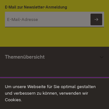
E-Mail zur Newsletter-Anmeldung
News
Themenübersicht
Social Media
Um unsere Webseite für Sie optimal gestalten
und verbessern zu können, verwenden wir
Facebook
Cookies.
Flickr