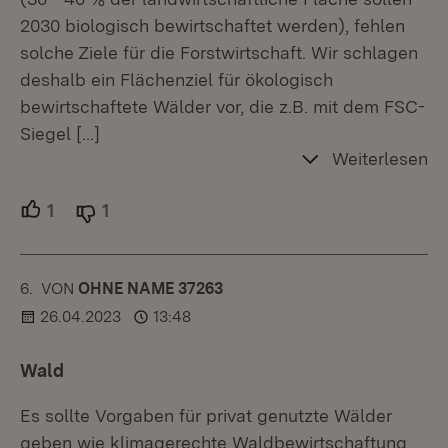
2030 biologisch bewirtschaftet werden), fehlen
solche Ziele für die Forstwirtschaft. Wir schlagen
deshalb ein Flächenziel für ökologisch
bewirtschaftete Wälder vor, die z.B. mit dem FSC-
Siegel
[…]
Weiterlesen
1
Unterstützer.
1
Ablehner.
6.
KOMMENTAR
VON
:
OHNE NAME 37263
26.04.2023
13:48
Wald
Es sollte Vorgaben für privat genutzte Wälder
geben wie klimagerechte Waldbewirtschaftung