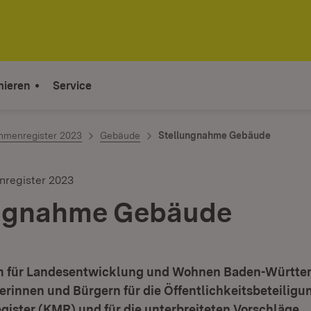
mieren
Service
hmenregister 2023
Gebäude
Stellungnahme Gebäude
register 2023
ungnahme Gebäude
um für Landesentwicklung und Wohnen Baden-Württ
rinnen und Bürgern für die Öffentlichkeitsbeteiligu
ster (KMR) und für die unterbreiteten Vorschläge.