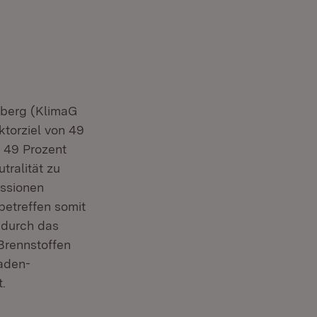
berg (KlimaG
ktorziel von 49
 49 Prozent
tralität zu
ssionen
etreffen somit
 durch das
Brennstoffen
Baden-
.