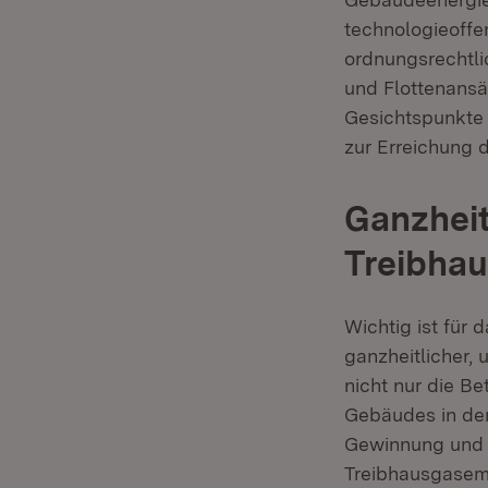
technologieoffe
ordnungsrechtli
und Flottenansä
Gesichtspunkte 
zur Erreichung 
Ganzheit
Treibha
Wichtig ist für
ganzheitlicher,
nicht nur die B
Gebäudes in den
Gewinnung und H
Treibhausgasemi