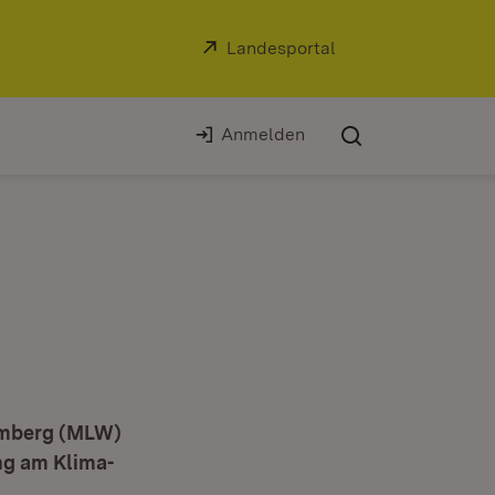
Extern:
Landesportal
(Öffnet in neuem Fe
Anmelden
emberg (MLW)
ng am Klima-