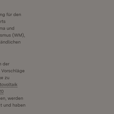
ng für den
rts
ima und
rismus (WM),
Ländlichen
n der
e Vorschläge
ge zu
ovoltaik
20
hen, werden
gt und haben