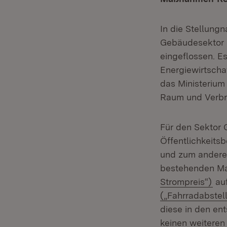
In die Stellung
Gebäudesektor s
eingeflossen. E
Energiewirtscha
das Ministerium
Raum und Verbr
Für den Sektor
Öffentlichkeits
und zum andere
bestehenden M
(Öf
Strompreis“)
auf
(„Fahrradabstell
diese in den en
keinen weiteren