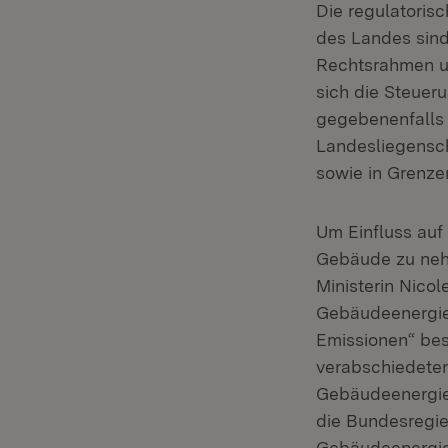
Die regulatoris
des Landes sin
Rechtsrahmen u
sich die Steuer
gegebenenfalls 
Landesliegensch
sowie in Grenze
Um Einfluss auf
Gebäude zu nehm
Ministerin Nicol
Gebäudeenergie
Emissionen“ be
verabschiedeten
Gebäudeenergieg
die Bundesregie
Gebäudeenergieg