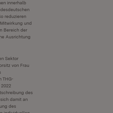
en innerhalb
undesdeutschen
o reduzieren
 Mitwirkung und
n Bereich der
he Ausrichtung
en Sektor
rsitz von Frau
s
n THG-
 2022
rtschreibung des
sich damit an
lung des
individuellen,