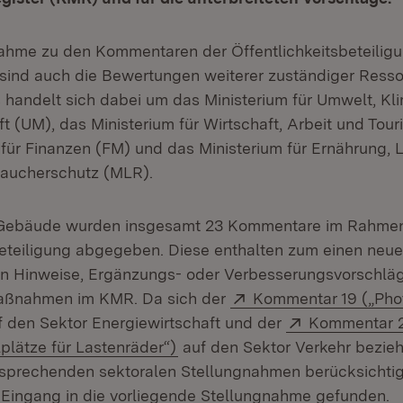
nahme zu den Kommentaren der Öffentlichkeitsbeteiligu
ind auch die Bewertungen weiterer zuständiger Resso
s handelt sich dabei um das Ministerium für Umwelt, Kl
ft (UM), das Ministerium für Wirtschaft, Arbeit und Tou
 für Finanzen (FM) und das Ministerium für Ernährung, 
aucherschutz (MLR).
 Gebäude wurden insgesamt 23 Kommentare im Rahme
beteiligung abgegeben. Diese enthalten zum einen neu
n Hinweise, Ergänzungs- oder Verbesserungsvorschlä
Extern:
aßnahmen im KMR. Da sich der
Kommentar 19 („Phot
fnet in neuem Fenster)
Extern:
 den Sektor Energiewirtschaft und der
Kommentar 
(Öffnet in neuem Fenster)
plätze für Lastenräder“)
auf den Sektor Verkehr bezie
tsprechenden sektoralen Stellungnahmen berücksichti
 Eingang in die vorliegende Stellungnahme gefunden.