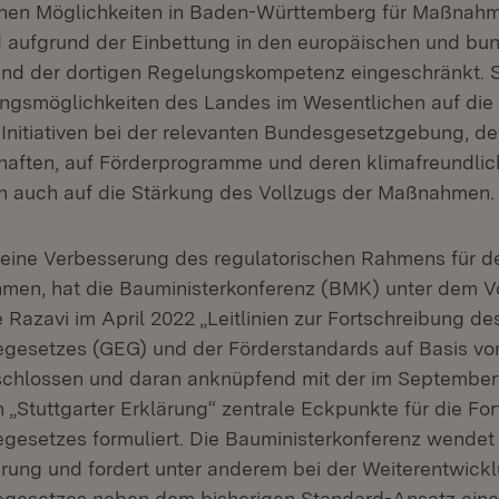
chen Möglichkeiten in Baden-Württemberg für Maßnahm
d aufgrund der Einbettung in den europäischen und b
nd der dortigen Regelungskompetenz eingeschränkt. S
ungsmöglichkeiten des Landes im Wesentlichen auf die
Initiativen bei der relevanten Bundesgesetzgebung, de
aften, auf Förderprogramme und deren klimafreundlic
n auch auf die Stärkung des Vollzugs der Maßnahmen.
 eine Verbesserung des regulatorischen Rahmens für d
en, hat die Bauministerkonferenz (BMK) unter dem Vo
e Razavi im April 2022 „Leitlinien zur Fortschreibung de
gesetzes (GEG) und der Förderstandards auf Basis vo
schlossen und daran anknüpfend mit der im September
 „Stuttgarter Erklärung“ zentrale Eckpunkte für die Fo
esetzes formuliert. Die Bauministerkonferenz wendet 
rung und fordert unter anderem bei der Weiterentwick
esetzes neben dem bisherigen Standard-Ansatz einen 