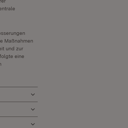
rer
entrale
esserungen
eue Maßnahmen
it und zur
olgte eine
n