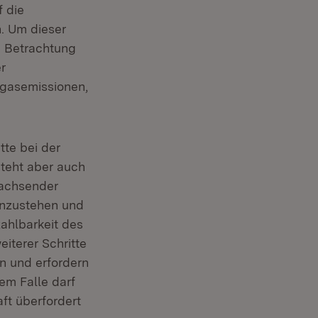
f die
. Um dieser
e Betrachtung
r
sgasemissionen,
tte bei der
teht aber auch
wachsender
einzustehen und
ahlbarkeit des
iterer Schritte
n und erfordern
m Falle darf
ft überfordert