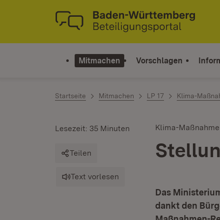
Zum Inhalt springen
Link zur Startseite
Mitmachen
Vorschlagen
Infor
Startseite
Mitmachen
LP 17
Klima-Maßna
Klima-Maßnahmen
Lesezeit: 35 Minuten
Stell
Teilen
Text vorlesen
Das Ministeri
dankt den Bürge
Maßnahmen-Regi