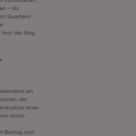
en – als
on Quartiers-
le
 fest: der Weg
r
besondere ein
sionen, der
benszyklus eines
eise durch
n Beitrag zum