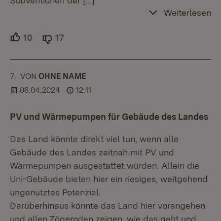
Subventionen der
[…]
Weiterlesen
10
Unterstützer.
17
Ablehner.
7.
KOMMENTAR
VON
:
OHNE NAME
06.04.2024
12:11
PV und Wärmepumpen für Gebäude des Landes
Das Land könnte direkt viel tun, wenn alle
Gebäude des Landes zeitnah mit PV und
Wärmepumpen ausgestattet würden. Allein die
Uni-Gebäude bieten hier ein riesiges, weitgehend
ungenutztes Potenzial.
Darüberhinaus könnte das Land hier vorangehen
und allen Zögernden zeigen, wie das geht und