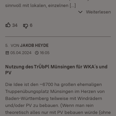
sinnvoll mit lokalen, einzelnen
[…]
Weiterlesen
34
Unterstützer.
6
Ablehner.
5.
KOMMENTAR
VON
:
JAKOB HEYDE
05.04.2024
16:05
Nutzung des TrÜbPl Münsingen für WKA´s und
PV
Die Idee ist den ~6700 ha großen ehemaligen
Truppenübungsplatz Münsingen im Herzen von
Baden-Württemberg teilweise mit Windrädern
und/oder PV zu bebauen. (Wenn man rein
theoretisch alles nur mit PV bebauen würde (ohne