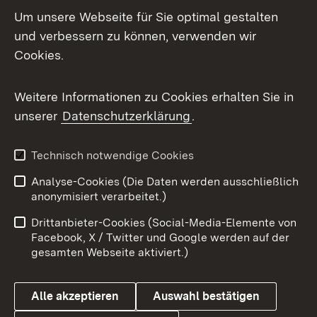
Um unsere Webseite für Sie optimal gestalten
und verbessern zu können, verwenden wir
Facebook
Cookies.
Flickr
Weitere Informationen zu Cookies erhalten Sie in
X / Twitter
unserer
Datenschutzerklärung
.
Youtube
Technisch notwendige Cookies
Zum 
Analyse-Cookies (Die Daten werden ausschließlich
Impressum
Kontakt
anonymisiert verarbeitet.)
Benutzungshinweise
Netiquette
Drittanbieter-Cookies (Social-Media-Elemente von
Barrierefreiheit
Datenschutz
Facebook, X / Twitter und Google werden auf der
gesamten Webseite aktiviert.)
Cookies
Alle akzeptieren
Auswahl bestätigen