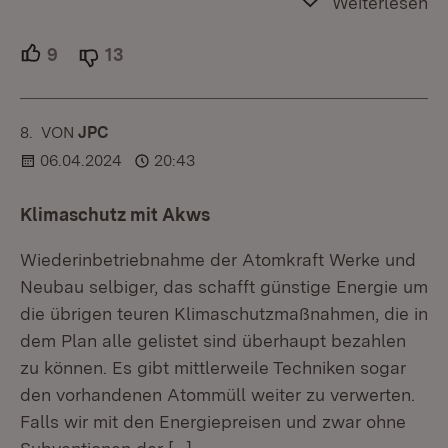
Weiterlesen
9
Unterstützer.
13
Ablehner.
8.
KOMMENTAR
VON
:
JPC
06.04.2024
20:43
Klimaschutz mit Akws
Wiederinbetriebnahme der Atomkraft Werke und
Neubau selbiger, das schafft günstige Energie um
die übrigen teuren Klimaschutzmaßnahmen, die in
dem Plan alle gelistet sind überhaupt bezahlen
zu können. Es gibt mittlerweile Techniken sogar
den vorhandenen Atommüll weiter zu verwerten.
Falls wir mit den Energiepreisen und zwar ohne