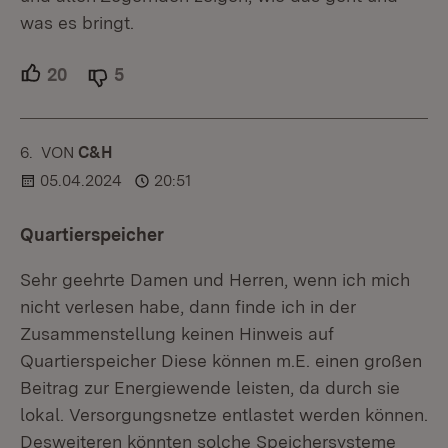
was es bringt.
20
Unterstützer.
5
Ablehner.
6.
KOMMENTAR
VON
:
C&H
05.04.2024
20:51
Quartierspeicher
Sehr geehrte Damen und Herren, wenn ich mich
nicht verlesen habe, dann finde ich in der
Zusammenstellung keinen Hinweis auf
Quartierspeicher Diese können m.E. einen großen
Beitrag zur Energiewende leisten, da durch sie
lokal. Versorgungsnetze entlastet werden können.
Desweiteren könnten solche Speichersysteme