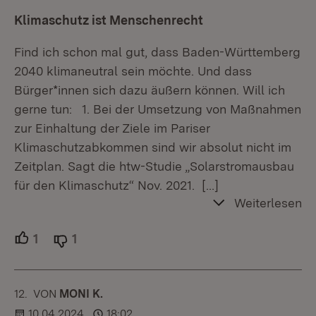
Klimaschutz ist Menschenrecht
Find ich schon mal gut, dass Baden-Württemberg
2040 klimaneutral sein möchte. Und dass
Bürger*innen sich dazu äußern können. Will ich
gerne tun: 1. Bei der Umsetzung von Maßnahmen
zur Einhaltung der Ziele im Pariser
Klimaschutzabkommen sind wir absolut nicht im
Zeitplan. Sagt die htw-Studie „Solarstromausbau
für den Klimaschutz“ Nov. 2021.
[…]
Weiterlesen
1
Unterstützer.
1
Ablehner.
12.
KOMMENTAR
VON
:
MONI K.
10.04.2024
18:02