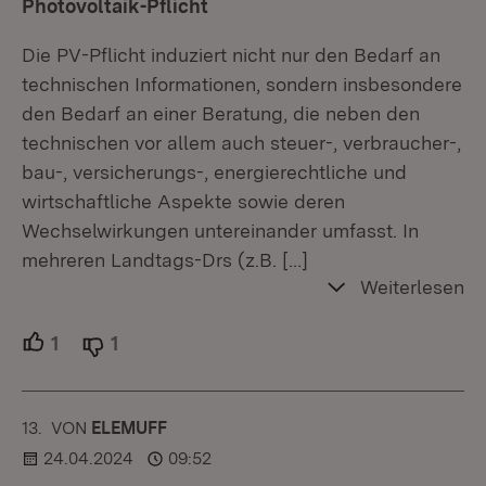
Photovoltaik-Pflicht
Die PV-Pflicht induziert nicht nur den Bedarf an
technischen Informationen, sondern insbesondere
den Bedarf an einer Beratung, die neben den
technischen vor allem auch steuer-, verbraucher-,
bau-, versicherungs-, energierechtliche und
wirtschaftliche Aspekte sowie deren
Wechselwirkungen untereinander umfasst. In
mehreren Landtags-Drs (z.B.
[…]
Weiterlesen
1
Unterstützer.
1
Ablehner.
13.
KOMMENTAR
VON
:
ELEMUFF
24.04.2024
09:52