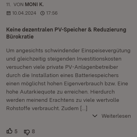
11.
KOMMENTAR
VON
:
MONI K.
10.04.2024
17:56
Keine dezentralen PV-Speicher & Reduzierung
Bürokratie
Um angesichts schwindender Einspeisevergütung
und gleichzeitig steigenden Investitionskosten
versuchen viele private PV-Anlagenbetreiber
durch die Installation eines Batteriespeichers
einen möglichst hohen Eigenverbrauch bzw. Eine
hohe Autarkiequote zu erreichen. Hierdurch
werden meinend Erachtens zu viele wertvolle
Rohstoffe verbraucht. Zudem
[…]
Weiterlesen
5
Unterstützer.
8
Ablehner.