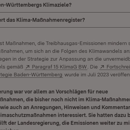
en-Württembergs Klimaziele?
ert das Klima-Maßnahmenregister?
t Maßnahmen, die Treibhausgas-Emissionen mindern s
ßnahmen, um sich an die Folgen des Klimawandels an
gegen in der Strategie zur Anpassung an die unvermeid
Extern:
(Öffnet in neuem 
Extern:
els gemäß
Paragraf 15 KlimaG BW
. Die
Fortschre
(Öffnet in neuem Fenster)
tegie Baden-Württemberg
wurde im Juli 2023 veröffent
erung war vor allem an Vorschlägen für neue
nahmen, die bisher noch nicht im Klima-Maßnahme
, wie auch an Anregungen, Hinweisen und Kommentar
imaschutzmaßnahmen interessiert. Sie hatten dazu bi
hilft der Landesregierung, die Emissionen weiter zu m