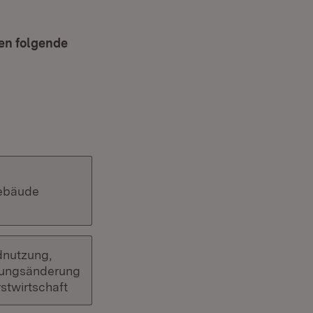
en folgende
ebäude
nutzung,
ungsänderung
stwirtschaft