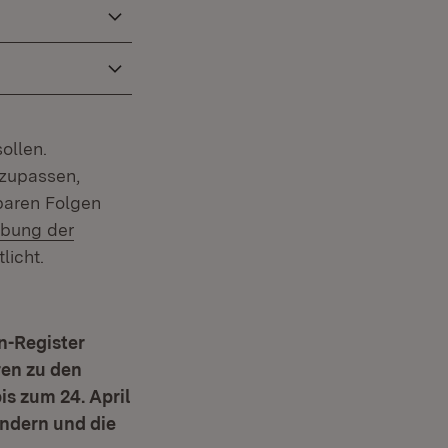
ollen.
zupassen,
baren Folgen
Fenster)
ibung der
licht.
n-Register
en zu den
s zum 24. April
indern und die