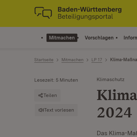
Zum Inhalt springen
Link zur Startseite
Mitmachen
Vorschlagen
Infor
Startseite
Mitmachen
LP 17
Klima-Maßna
Klimaschutz
Lesezeit: 5 Minuten
Klima
Teilen
2024
Text vorlesen
Das Klima-Ma