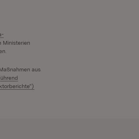
a-
 Ministerien
en.
er Maßnahmen aus
führend
(Öffnet in neuem Fenster)
ktorberichte“)