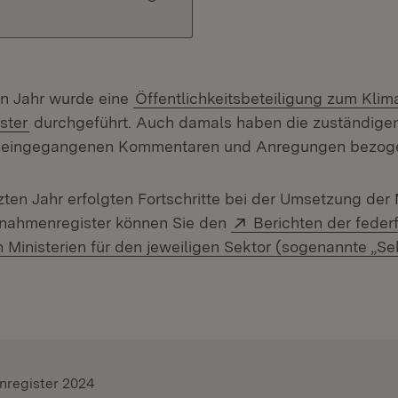
ten Jahr wurde eine
Öffentlichkeitsbeteiligung zum Klim
ster
durchgeführt. Auch damals haben die zuständigen
n eingegangenen Kommentaren und Anregungen bezog
tzten Jahr erfolgten Fortschritte bei der Umsetzung d
Extern:
ahmenregister können Sie den
Berichten der feder
 Ministerien für den jeweiligen Sektor (sogenannte „Se
register 2024
: