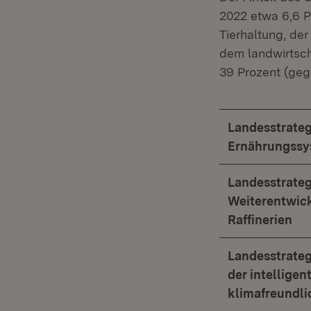
2022 etwa 6,6 P
Tierhaltung, de
dem landwirtsch
39 Prozent (geg
Landesstrate
Ernährungssy
Landesstrate
Weiterentwick
Raffinerien
Landesstrate
der intellige
klimafreundli