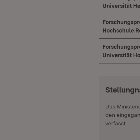
Universität H
Forschungspr
Hochschule R
Forschungspro
Universität 
:
Stellungn
Das Minister
den eingegan
verfasst.