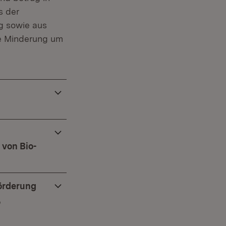
s der
ng sowie aus
ine Minderung um
von Bio-
örderung
,