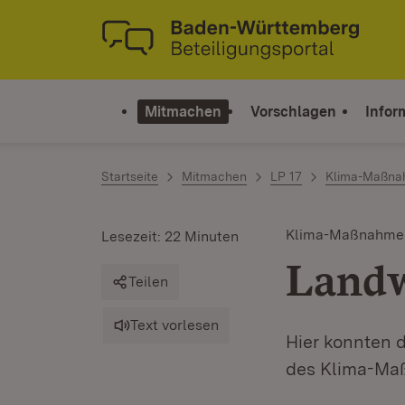
Zum Inhalt springen
Link zur Startseite
Mitmachen
Vorschlagen
Infor
Startseite
Mitmachen
LP 17
Klima-Maßna
Klima-Maßnahmen
Lesezeit: 22 Minuten
Landw
Teilen
Text vorlesen
Hier konnten 
des Klima-Ma