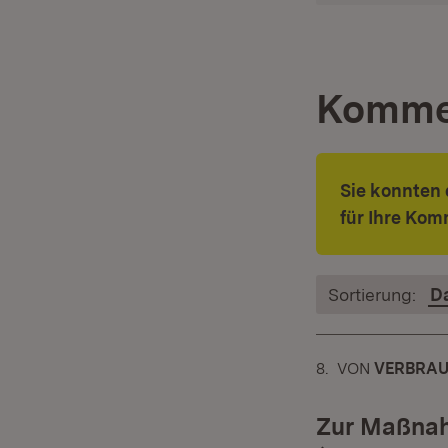
Komme
Sie konnten 
für Ihre Kom
Sortierung:
D
8.
KOMMENTAR
VON
:
VERBRAU
Zur Maßnah