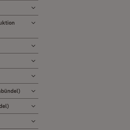
uktion
nbündel)
del)