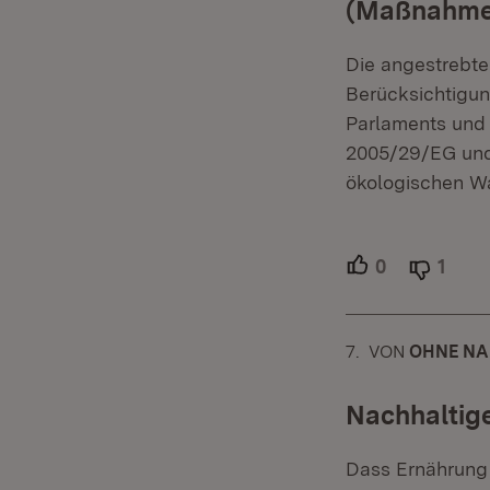
(Maßnahme
Die angestrebte 
Berücksichtigun
Parlaments und 
2005/29/EG und 
ökologischen W
0
Unterstütze
1
Able
7.
KOMMENTAR
VON
:
OHNE NA
Nachhaltig
Dass Ernährung 