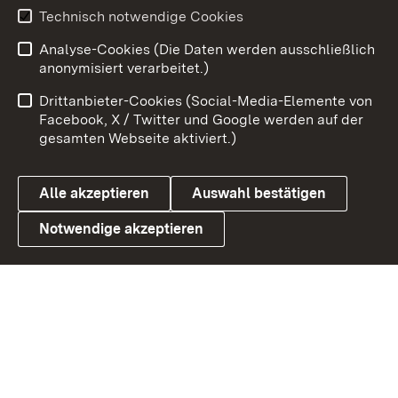
Technisch notwendige Cookies
Zum 
Analyse-Cookies (Die Daten werden ausschließlich
Impressum
Kontakt
anonymisiert verarbeitet.)
Benutzungshinweise
Netiquette
Drittanbieter-Cookies (Social-Media-Elemente von
Barrierefreiheit
Datenschutz
Facebook, X / Twitter und Google werden auf der
gesamten Webseite aktiviert.)
Cookies
Alle akzeptieren
Auswahl bestätigen
Notwendige akzeptieren
Link zum Landesportal