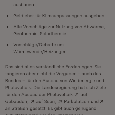
ausbauen.
Geld eher für Klimaanpassungen ausgeben.
Alle Vorschläge zur Nutzung von Abwärme,
Geothermie, Solarthermie.
Vorschläge/Debatte um
Wärmewende/Heizungen
Das sind alles verständliche Forderungen. Sie
tangieren aber nicht die Vorgaben – auch des
Bundes – für den Ausbau von Windenergie und
Photovoltaik. Die Landesregierung hat sich Ziele
Extern:
für den Ausbau der Photovoltaik
auf
(Öffnet in neuem Fenster)
Extern:
(Öffnet in neuem Fenster)
Extern:
(Öffnet in 
Exte
Gebäuden
,
auf Seen
,
Parkplätzen
und
(Öffnet in neuem Fenster)
an Straßen
gesetzt. Es gibt auch genügend