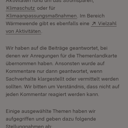
Aktivitäten rund um das Stromsparen,
Klimaschutz
oder für
Klimaanpassungsmaßnahmen
. Im Bereich
Extern:
Wärmewende gibt es ebenfalls eine
Vielzahl
(Öffnet in neuem Fenster)
von Aktivitäten
.
Wir haben auf die Beiträge geantwortet, bei
denen wir Anregungen für die Themenlandkarte
übernommen haben. Ansonsten wurde auf
Kommentare nur dann geantwortet, wenn
Sachverhalte klargestellt oder vermittelt werden
sollten. Wir bitten um Verständnis, dass nicht auf
jeden Kommentar reagiert werden kann.
Einige ausgewählte Themen haben wir
aufgegriffen und geben dazu folgende
Stellungnahmen ab: