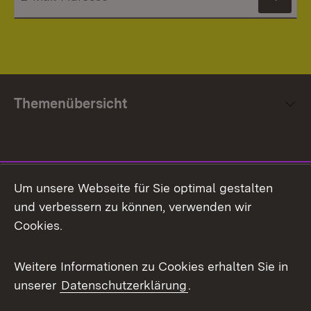
News
Themenübersicht
Social Media
Um unsere Webseite für Sie optimal gestalten
und verbessern zu können, verwenden wir
Facebook
Cookies.
Flickr
Weitere Informationen zu Cookies erhalten Sie in
X / Twitter
unserer
Datenschutzerklärung
.
Youtube