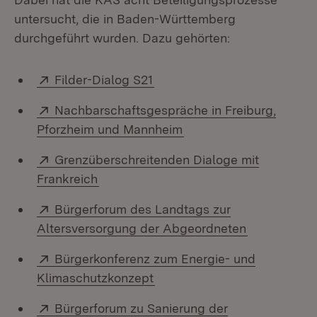
untersucht, die in Baden-Württemberg
durchgeführt wurden. Dazu gehörten:
Extern:
(Öffnet in neuem Fenster)
Filder-Dialog S21
Extern:
Nachbarschaftsgespräche in Freiburg,
(Öffnet in neuem Fenst
Pforzheim und Mannheim
Extern:
Grenzüberschreitenden Dialoge mit
(Öffnet in neuem Fenster)
Frankreich
Extern:
Bürgerforum des Landtags zur
(Öffnet in 
Altersversorgung der Abgeordneten
Extern:
Bürgerkonferenz zum Energie- und
(Öffnet in neuem Fenster)
Klimaschutzkonzept
Extern:
Bürgerforum zu Sanierung der