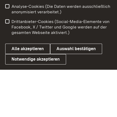
Zum 
Analyse-Cookies (Die Daten werden ausschließlich
Impressum
Kontakt
anonymisiert verarbeitet.)
Benutzungshinweise
Netiquette
Drittanbieter-Cookies (Social-Media-Elemente von
Barrierefreiheit
Datenschutz
Facebook, X / Twitter und Google werden auf der
gesamten Webseite aktiviert.)
Cookies
Alle akzeptieren
Auswahl bestätigen
Notwendige akzeptieren
Link zum Landesportal