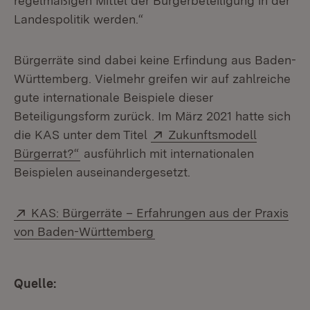
regelmäßigen Mittel der Bürgerbeteiligung in der
Landespolitik werden.“
Bürgerräte sind dabei keine Erfindung aus Baden-
Württemberg. Vielmehr greifen wir auf zahlreiche
gute internationale Beispiele dieser
Beteiligungsform zurück. Im März 2021 hatte sich
Extern:
die KAS unter dem Titel
Zukunftsmodell
(Öffnet in neuem Fenster)
Bürgerrat?“
ausführlich mit internationalen
Beispielen auseinandergesetzt.
Extern:
KAS: Bürgerräte – Erfahrungen aus der Praxis
(Öffnet in neuem Fenster)
von Baden-Württemberg
Quelle: