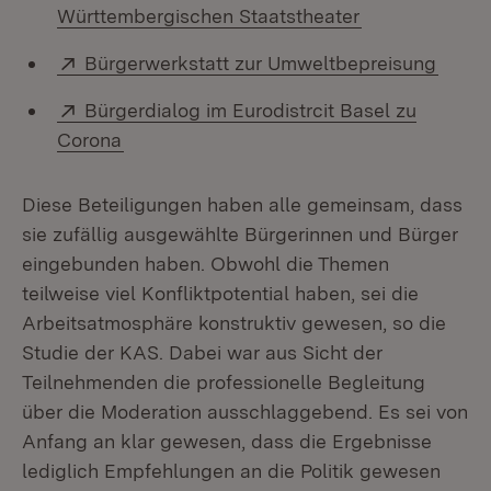
(Öffnet in neu
Württembergischen Staatstheater
Extern:
(Öffn
Bürgerwerkstatt zur Umweltbepreisung
Extern:
Bürgerdialog im Eurodistrcit Basel zu
(Öffnet in neuem Fenster)
Corona
Diese Beteiligungen haben alle gemeinsam, dass
sie zufällig ausgewählte Bürgerinnen und Bürger
eingebunden haben. Obwohl die Themen
teilweise viel Konfliktpotential haben, sei die
Arbeitsatmosphäre konstruktiv gewesen, so die
Studie der KAS. Dabei war aus Sicht der
Teilnehmenden die professionelle Begleitung
über die Moderation ausschlaggebend. Es sei von
Anfang an klar gewesen, dass die Ergebnisse
lediglich Empfehlungen an die Politik gewesen