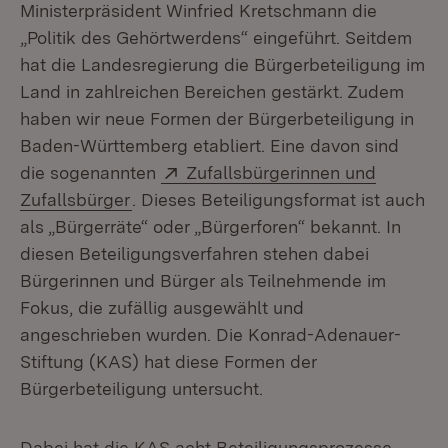
Ministerpräsident Winfried Kretschmann die
„Politik des Gehörtwerdens“ eingeführt. Seitdem
hat die Landesregierung die Bürgerbeteiligung im
Land in zahlreichen Bereichen gestärkt. Zudem
haben wir neue Formen der Bürgerbeteiligung in
Baden-Württemberg etabliert. Eine davon sind
Extern:
die sogenannten
Zufallsbürgerinnen und
(Öffnet in neuem Fenster)
Zufallsbürger
. Dieses Beteiligungsformat ist auch
als „Bürgerräte“ oder „Bürgerforen“ bekannt. In
diesen Beteiligungsverfahren stehen dabei
Bürgerinnen und Bürger als Teilnehmende im
Fokus, die zufällig ausgewählt und
angeschrieben wurden. Die Konrad-Adenauer-
Stiftung (KAS) hat diese Formen der
Bürgerbeteiligung untersucht.
Dabei hat die KAS acht Beteiligungsprozesse