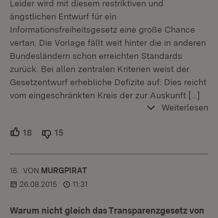
Leider wird mit diesem restriktiven und
ängstlichen Entwurf für ein
Informationsfreiheitsgesetz eine große Chance
vertan. Die Vorlage fällt weit hinter die in anderen
Bundesländern schon erreichten Standards
zurück. Bei allen zentralen Kriterien weist der
Gesetzentwurf erhebliche Defizite auf: Dies reicht
vom eingeschränkten Kreis der zur Auskunft
[…]
Weiterlesen
18
Unterstützer.
15
Ablehner.
16.
KOMMENTAR
VON
:
MURGPIRAT
26.08.2015
11:31
Warum nicht gleich das Transparenzgesetz von