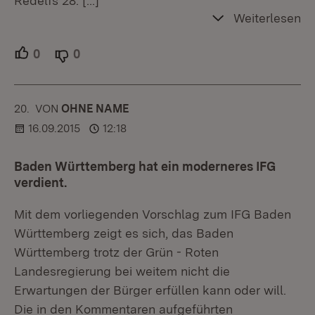
Redelfs 28.
[…]
Weiterlesen
0
Unterstützer.
0
Ablehner.
20.
KOMMENTAR
VON
:
OHNE NAME
16.09.2015
12:18
Baden Württemberg hat ein moderneres IFG
verdient.
Mit dem vorliegenden Vorschlag zum IFG Baden
Württemberg zeigt es sich, das Baden
Württemberg trotz der Grün - Roten
Landesregierung bei weitem nicht die
Erwartungen der Bürger erfüllen kann oder will.
Die in den Kommentaren aufgeführten