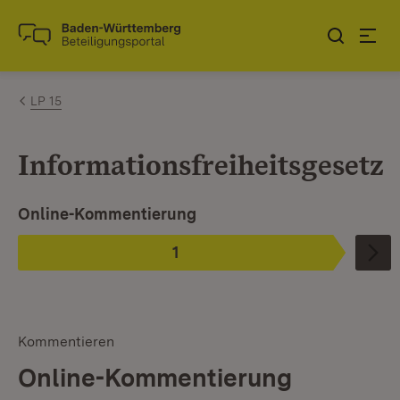
Zum Inhalt springen
Link zur Startseite
LP 15
Informationsfreiheitsgesetz
Ist ausgewählt.
Online-Kommentierung
1
Phase
:
Kommentieren
Online-Kommentierung