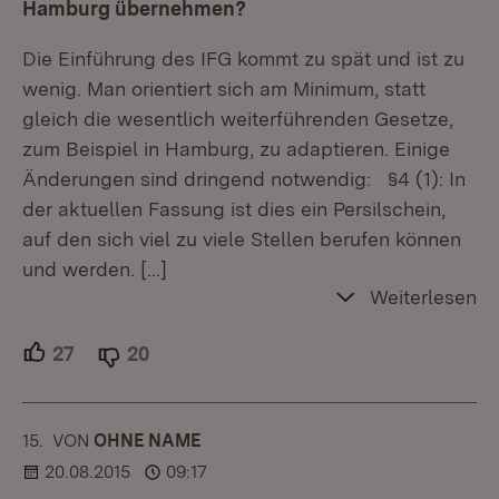
Hamburg übernehmen?
Die Einführung des IFG kommt zu spät und ist zu
wenig. Man orientiert sich am Minimum, statt
gleich die wesentlich weiterführenden Gesetze,
zum Beispiel in Hamburg, zu adaptieren. Einige
Änderungen sind dringend notwendig: §4 (1): In
der aktuellen Fassung ist dies ein Persilschein,
auf den sich viel zu viele Stellen berufen können
und werden.
[…]
Weiterlesen
27
Unterstützer.
20
Ablehner.
15.
KOMMENTAR
VON
:
OHNE NAME
20.08.2015
09:17