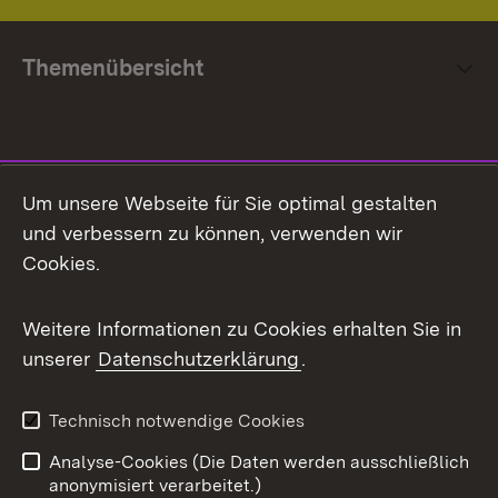
Themenübersicht
Social Media
Um unsere Webseite für Sie optimal gestalten
und verbessern zu können, verwenden wir
Facebook
Cookies.
Flickr
Weitere Informationen zu Cookies erhalten Sie in
X / Twitter
unserer
Datenschutzerklärung
.
Youtube
Technisch notwendige Cookies
Zum 
Analyse-Cookies (Die Daten werden ausschließlich
Impressum
Kontakt
anonymisiert verarbeitet.)