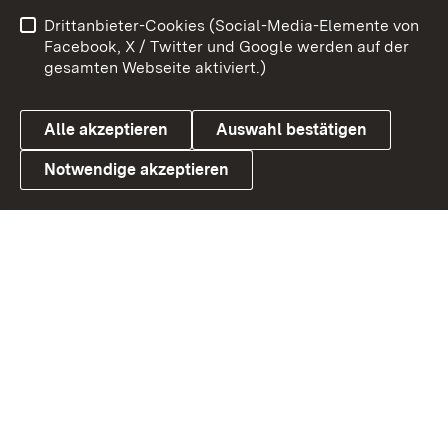
Benutzungshinweise
Netiquette
Drittanbieter-Cookies (Social-Media-Elemente von
Barrierefreiheit
Datenschutz
Facebook, X / Twitter und Google werden auf der
gesamten Webseite aktiviert.)
Cookies
Alle akzeptieren
Auswahl bestätigen
Notwendige akzeptieren
Link zum Landesportal