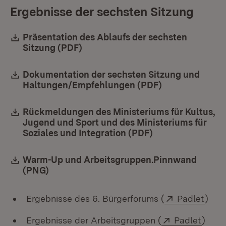
Ergebnisse der sechsten Sitzung
Download:
Präsentation des Ablaufs der sechsten
Sitzung (PDF)
(Öffnet in neuem Fenster)
Download:
Dokumentation der sechsten Sitzung und
Haltungen/Empfehlungen (PDF)
(Öffnet in neu
Download:
Rückmeldungen des Ministeriums für Kultus,
Jugend und Sport und des Ministeriums für
Soziales und Integration (PDF)
(Öffnet in neuem
Download:
Warm-Up und Arbeitsgruppen.Pinnwand
(PNG)
(Öffnet in neuem Fenster)
Extern:
(Öffn
Ergebnisse des 6. Bürgerforums (
Padlet
)
Extern:
(Öffn
Ergebnisse der Arbeitsgruppen (
Padlet
)