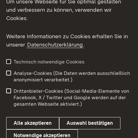
Um unsere Webseite für Sie optimal gestalten
und verbessern zu können, verwenden wir
Facebook
Cookies.
Flickr
Weitere Informationen zu Cookies erhalten Sie in
X / Twitter
unserer
Datenschutzerklärung
.
Youtube
Technisch notwendige Cookies
Zum 
Analyse-Cookies (Die Daten werden ausschließlich
Impressum
Kontakt
anonymisiert verarbeitet.)
Benutzungshinweise
Netiquette
Drittanbieter-Cookies (Social-Media-Elemente von
Barrierefreiheit
Datenschutz
Facebook, X / Twitter und Google werden auf der
gesamten Webseite aktiviert.)
Cookies
Alle akzeptieren
Auswahl bestätigen
Notwendige akzeptieren