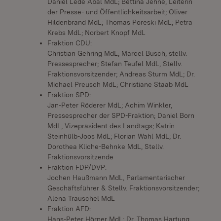
Daniel Lede Abal MdL; Bettina Jehne, Leiterin
der Presse- und Öffentlichkeitsarbeit; Oliver
Hildenbrand MdL; Thomas Poreski MdL; Petra
Krebs MdL; Norbert Knopf MdL
Fraktion CDU:
Christian Gehring MdL; Marcel Busch, stellv.
Pressesprecher; Stefan Teufel MdL, Stellv.
Fraktionsvorsitzender; Andreas Sturm MdL; Dr.
Michael Preusch MdL; Christiane Staab MdL
Fraktion SPD:
Jan-Peter Röderer MdL; Achim Winkler,
Pressesprecher der SPD-Fraktion; Daniel Born
MdL, Vizepräsident des Landtags; Katrin
Steinhülb-Joos MdL; Florian Wahl MdL; Dr.
Dorothea Kliche-Behnke MdL, Stellv.
Fraktionsvorsitzende
Fraktion FDP/DVP:
Jochen Haußmann MdL, Parlamentarischer
Geschäftsführer & Stellv. Fraktionsvorsitzender;
Alena Trauschel MdL
Fraktion AFD:
Hans-Peter Hörner MdL; Dr. Thomas Hartung,