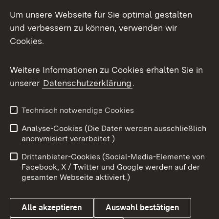
Social Media
Um unsere Webseite für Sie optimal gestalten
und verbessern zu können, verwenden wir
Facebook
Cookies.
Flickr
Weitere Informationen zu Cookies erhalten Sie in
X / Twitter
unserer
Datenschutzerklärung
.
Youtube
Technisch notwendige Cookies
Zum 
Analyse-Cookies (Die Daten werden ausschließlich
Impressum
Kontakt
anonymisiert verarbeitet.)
Benutzungshinweise
Netiquette
Drittanbieter-Cookies (Social-Media-Elemente von
Barrierefreiheit
Datenschutz
Facebook, X / Twitter und Google werden auf der
gesamten Webseite aktiviert.)
Cookies
Alle akzeptieren
Auswahl bestätigen