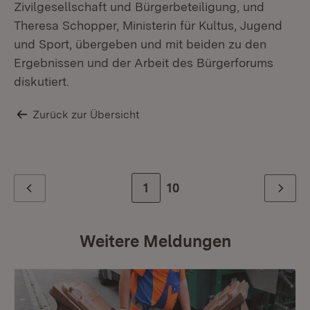
Zivilgesellschaft und Bürgerbeteiligung, und
Theresa Schopper, Ministerin für Kultus, Jugend
und Sport, übergeben und mit beiden zu den
Ergebnissen und der Arbeit des Bürgerforums
diskutiert.
Zurück zur Übersicht
Zur Seite
1
Zur letzten Seite
10
Zurück
Weiter
Weitere Meldungen