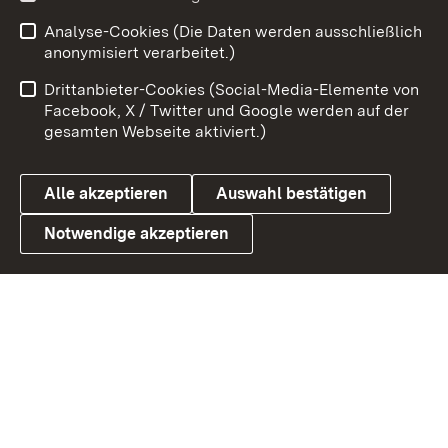
Zum 
Analyse-Cookies (Die Daten werden ausschließlich
Impressum
Kontakt
anonymisiert verarbeitet.)
Benutzungshinweise
Netiquette
Drittanbieter-Cookies (Social-Media-Elemente von
Barrierefreiheit
Datenschutz
Facebook, X / Twitter und Google werden auf der
gesamten Webseite aktiviert.)
Cookies
Alle akzeptieren
Auswahl bestätigen
Notwendige akzeptieren
Link zum Landesportal