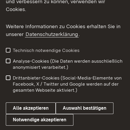
und verbessern zu können, verwenden wir
Facebook
Cookies.
Flickr
Weitere Informationen zu Cookies erhalten Sie in
X / Twitter
unserer
Datenschutzerklärung
.
Youtube
Technisch notwendige Cookies
Zum 
Analyse-Cookies (Die Daten werden ausschließlich
Impressum
Kontakt
anonymisiert verarbeitet.)
Benutzungshinweise
Netiquette
Drittanbieter-Cookies (Social-Media-Elemente von
Barrierefreiheit
Datenschutz
Facebook, X / Twitter und Google werden auf der
gesamten Webseite aktiviert.)
Cookies
Alle akzeptieren
Auswahl bestätigen
Notwendige akzeptieren
Link zum Landesportal