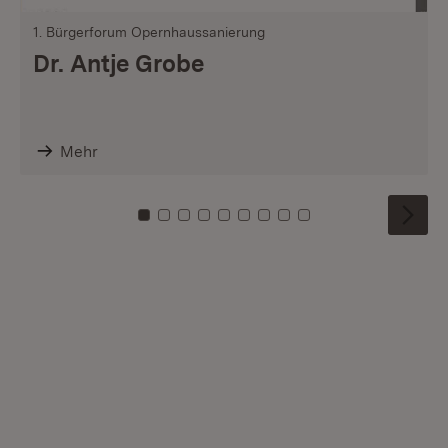
1. Bürgerforum Opernhaussanierung
Dr. Antje Grobe
Mehr
Zu Kachel: 0
Zu Kachel: 1
Zu Kachel: 2
Zu Kachel: 3
Zu Kachel: 4
Zu Kachel: 5
Zu Kachel: 6
Zu Kachel: 7
Zu Kachel: 8