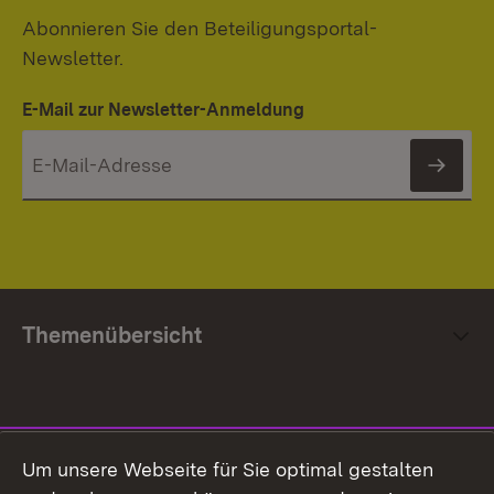
Abonnieren Sie den Beteiligungsportal-
Newsletter.
E-Mail zur Newsletter-Anmeldung
News
Themenübersicht
Social Media
Um unsere Webseite für Sie optimal gestalten