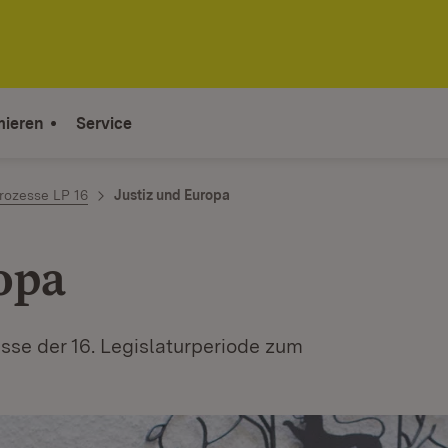
mieren
Service
rozesse LP 16
Justiz und Europa
opa
esse der 16. Legislaturperiode zum