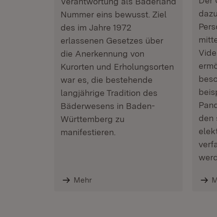
Der 
Verantwortung als Bäderland
dazu
Nummer eins bewusst. Ziel
Pers
des im Jahre 1972
mitt
erlassenen Gesetzes über
Vide
die Anerkennung von
ermö
Kurorten und Erholungsorten
beso
war es, die bestehende
beis
langjährige Tradition des
Pand
Bäderwesens in Baden-
den 
Württemberg zu
elek
manifestieren.
verf
werd
Mehr
M