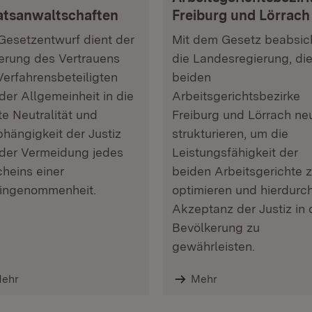
atsanwaltschaften
Freiburg und Lörrach
Gesetzentwurf dient der
Mit dem Gesetz beabsich
erung des Vertrauens
die Landesregierung, di
Verfahrensbeteiligten
beiden
der Allgemeinheit in die
Arbeitsgerichtsbezirke
kte Neutralität und
Freiburg und Lörrach ne
hängigkeit der Justiz
strukturieren, um die
der Vermeidung jedes
Leistungsfähigkeit der
heins einer
beiden Arbeitsgerichte 
ingenommenheit.
optimieren und hierdurch
Akzeptanz der Justiz in 
Bevölkerung zu
gewährleisten.
ehr
Mehr