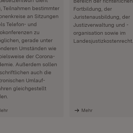
Gesetzentwurf dient
Bereich der richterlichen
, Teilnahmen bestimmter
Fortbildung, der
onen­kreise an Sitzungen
Juristenausbildung, der
els Telefon- und
Justizverwaltung und -
okonferenzen zu
organisation sowie im
glichen, gerade unter
Landesjustizkostenrecht
nderen Umständen wie
pielsweise der Corona-
emie. Außerdem sollen
schriftlichen auch die
tronischen Umlauf­
ahren gleichgestellt
en.
ehr
Mehr