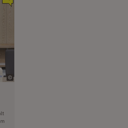
lt
im