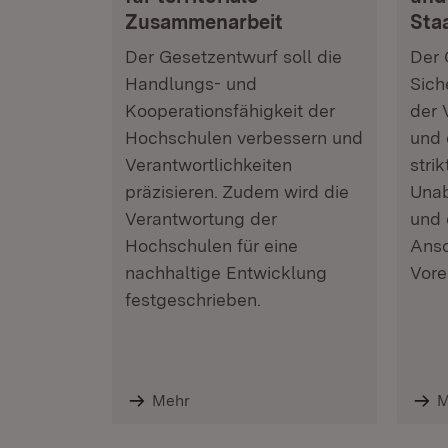
Zusammenarbeit
Sta
Der Gesetzentwurf soll die
Der 
Handlungs- und
Sich
Kooperations­fähigkeit der
der 
Hochschulen verbessern und
und 
Verantwortlichkeiten
stri
präzisieren. Zudem wird die
Unab
Verantwortung der
und 
Hochschulen für eine
Ansc
nachhaltige Entwicklung
Vore
festgeschrieben.
Mehr
M