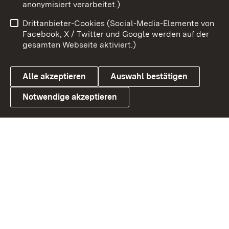
anonymisiert verarbeitet.)
Benutzungshinweise
Netiquette
Drittanbieter-Cookies (Social-Media-Elemente von
Barrierefreiheit
Datenschutz
Facebook, X / Twitter und Google werden auf der
gesamten Webseite aktiviert.)
Cookies
Alle akzeptieren
Auswahl bestätigen
Notwendige akzeptieren
Link zum Landesportal