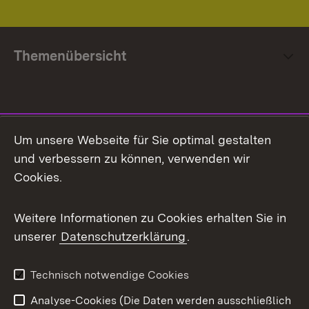
Themenübersicht
Social Media
Um unsere Webseite für Sie optimal gestalten
und verbessern zu können, verwenden wir
Facebook
Cookies.
Flickr
Weitere Informationen zu Cookies erhalten Sie in
X / Twitter
unserer
Datenschutzerklärung
.
Youtube
Technisch notwendige Cookies
Zum 
Analyse-Cookies (Die Daten werden ausschließlich
Impressum
Kontakt