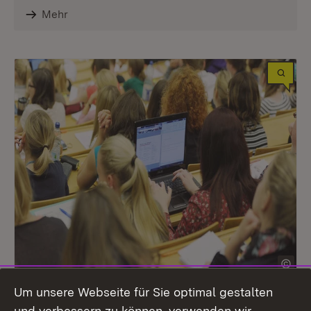
Mehr
Hochschule
Um unsere Webseite für Sie optimal gestalten
Verleihung des Promotionsrechts
und verbessern zu können, verwenden wir