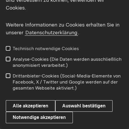
Cookies.
Mit der Verordnung soll das Promotionsrecht
an den Promotionsverband der Hochschulen
Weitere Informationen zu Cookies erhalten Sie in
für angewandte Wissenschaften Baden-
unserer
Datenschutzerklärung
.
Württemberg verliehen werden.
Mehr
Technisch notwendige Cookies
Analyse-Cookies (Die Daten werden ausschließlich
anonymisiert verarbeitet.)
Drittanbieter-Cookies (Social-Media-Elemente von
Facebook, X / Twitter und Google werden auf der
gesamten Webseite aktiviert.)
Alle akzeptieren
Auswahl bestätigen
Notwendige akzeptieren