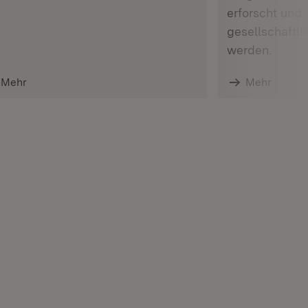
erforscht und 
gesellschaftl
werden.
Mehr
Mehr