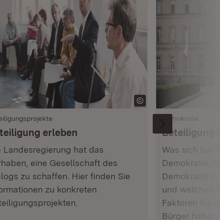
eiligungsprojekte
Demokratie
teiligung erleben
Beteiligung 
e Landesregierung hat das
Was sich bei r
rhaben, eine Gesellschaft des
Demokratie, Pa
logs zu schaffen. Hier finden Sie
Demokratie in
formationen zu konkreten
und welchen S
eiligungsprojekten.
Faktoren für d
Bürger haben,