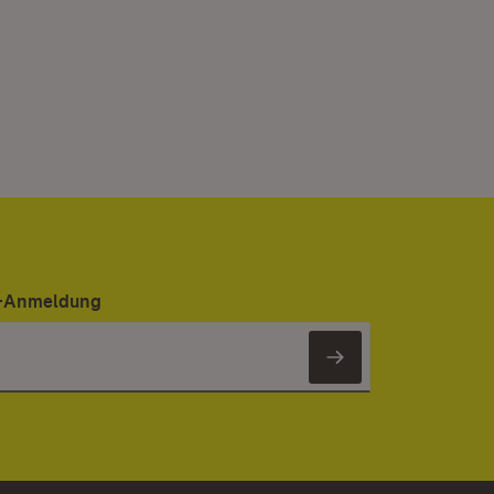
er-Anmeldung
Newsletter 