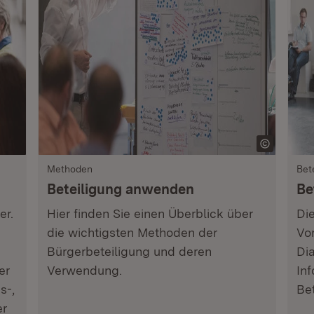
Methoden
Bet
Beteiligung anwenden
Be
er.
Hier finden Sie einen Überblick über
Di
die wichtigsten Methoden der
Vo
Bürgerbeteiligung und deren
Dia
er
Verwendung.
In
s-,
Bet
er