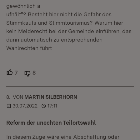
gewöhnlich a
ufhält"? Besteht hier nicht die Gefahr des
Stimmkaufs und Stimmtourismus? Warum hier
kein Melderecht bei der Gemeinde einführen, das
dann automatisch zu entsprechenden
Wahlrechten führt
7
Unterstützer.
8
Ablehner.
8.
KOMMENTAR
VON
:
MARTIN SILBERHORN
30.07.2022
17:11
Reform der unechten Teilortswahl
In diesem Zuge wäre eine Abschaffung oder