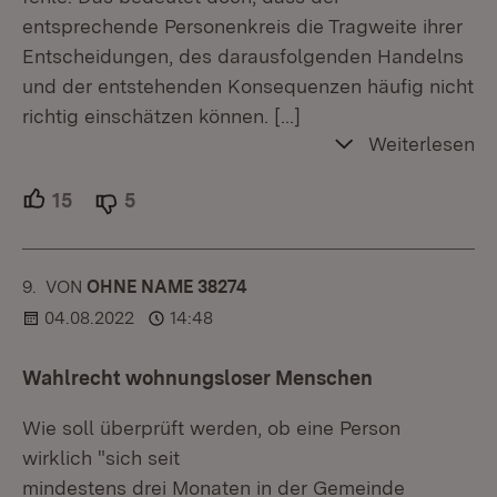
entsprechende Personenkreis die Tragweite ihrer
Entscheidungen, des darausfolgenden Handelns
und der entstehenden Konsequenzen häufig nicht
richtig einschätzen können.
[…]
Weiterlesen
15
Unterstützer.
5
Ablehner.
9.
KOMMENTAR
VON
:
OHNE NAME 38274
04.08.2022
14:48
Wahlrecht wohnungsloser Menschen
Wie soll überprüft werden, ob eine Person
wirklich "sich seit
mindestens drei Monaten in der Gemeinde