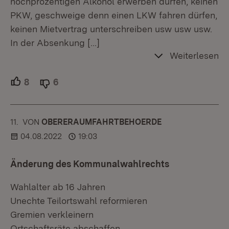
hochprozentigen Alkohol erwerben dürfen, keinen
PKW, geschweige denn einen LKW fahren dürfen,
keinen Mietvertrag unterschreiben usw usw usw.
In der Absenkung
[…]
Weiterlesen
8
Unterstützer.
6
Ablehner.
11.
KOMMENTAR
VON
:
OBERERAUMFAHRTBEHOERDE
04.08.2022
19:03
Änderung des Kommunalwahlrechts
Wahlalter ab 16 Jahren
Unechte Teilortswahl reformieren
Gremien verkleinern
Ortschaftsräte abschaffen