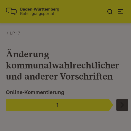
Zum Inhalt springen
Link zur Startseite
LP 17
Änderung
kommunalwahlrechtlicher
und anderer Vorschriften
Ist ausgewählt.
Online-Kommentierung
1
Phase
: