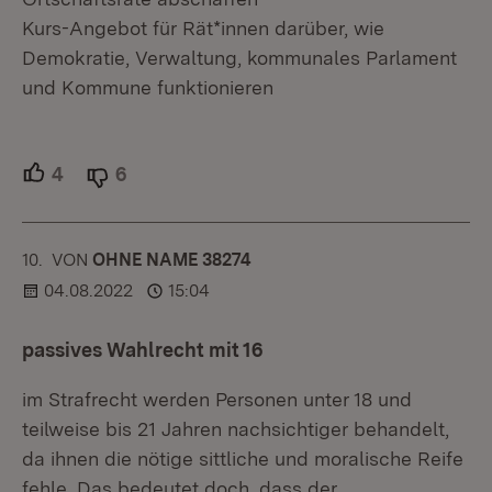
Kurs-Angebot für Rät*innen darüber, wie
Demokratie, Verwaltung, kommunales Parlament
und Kommune funktionieren
4
Unterstützer.
6
Ablehner.
10.
KOMMENTAR
VON
:
OHNE NAME 38274
04.08.2022
15:04
passives Wahlrecht mit 16
im Strafrecht werden Personen unter 18 und
teilweise bis 21 Jahren nachsichtiger behandelt,
da ihnen die nötige sittliche und moralische Reife
fehle. Das bedeutet doch, dass der