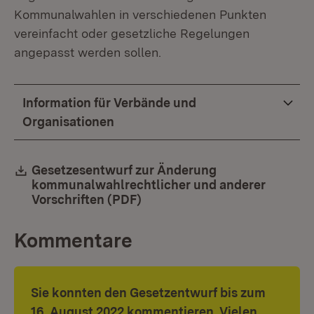
Kommunalwahlen in verschiedenen Punkten
vereinfacht oder gesetzliche Regelungen
angepasst werden sollen.
Information für Verbände und
Organisationen
Download:
Gesetzesentwurf zur Änderung
kommunalwahlrechtlicher und anderer
Vorschriften (PDF)
(Öffnet in neuem Fenster)
Kommentare
Sie konnten den Gesetzentwurf bis zum
16. August 2022 kommentieren. Vielen