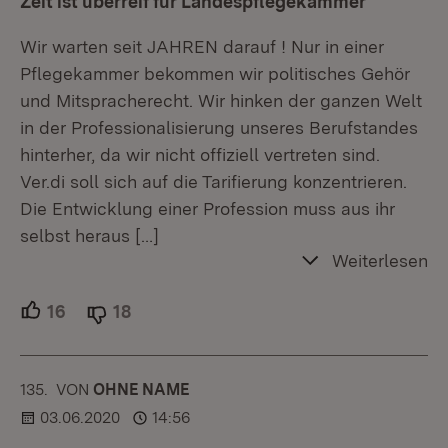
Zeit ist überreif für Landespflegekammer
Wir warten seit JAHREN darauf ! Nur in einer
Pflegekammer bekommen wir politisches Gehör
und Mitspracherecht. Wir hinken der ganzen Welt
in der Professionalisierung unseres Berufstandes
hinterher, da wir nicht offiziell vertreten sind.
Ver.di soll sich auf die Tarifierung konzentrieren.
Die Entwicklung einer Profession muss aus ihr
selbst heraus
[…]
Weiterlesen
16
Unterstützer.
18
Ablehner.
135.
KOMMENTAR
VON
:
OHNE NAME
03.06.2020
14:56