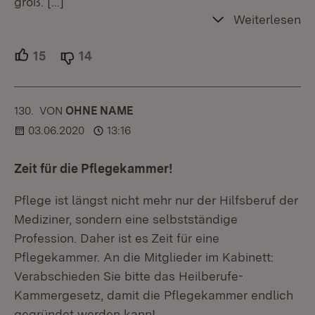
groß.
[…]
Weiterlesen
15
Unterstützer.
14
Ablehner.
130.
KOMMENTAR
VON
:
OHNE NAME
03.06.2020
13:16
Zeit für die Pflegekammer!
Pflege ist längst nicht mehr nur der Hilfsberuf der
Mediziner, sondern eine selbstständige
Profession. Daher ist es Zeit für eine
Pflegekammer. An die Mitglieder im Kabinett:
Verabschieden Sie bitte das Heilberufe-
Kammergesetz, damit die Pflegekammer endlich
gegründet werden kann!