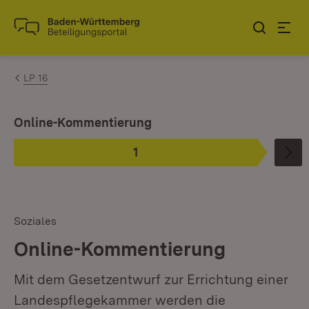
Zum Inhalt springen
Link zur Startseite
LP 16
Ist ausgewählt.
Online-Kommentierung
1
Phase
:
Soziales
Online-Kommentierung
Mit dem Gesetzentwurf zur Errichtung einer
Landespflegekammer werden die