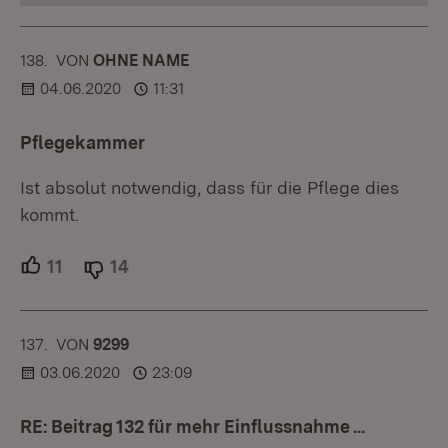
138.
KOMMENTAR
VON
:
OHNE NAME
04.06.2020
11:31
Pflegekammer
Ist absolut notwendig, dass für die Pflege dies
kommt.
11
Unterstützer.
14
Ablehner.
137.
KOMMENTAR
VON
:
9299
03.06.2020
23:09
RE: Beitrag 132 für mehr Einflussnahme ...