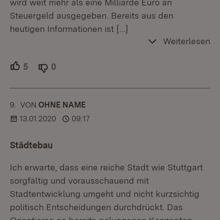
wird weit mehr als eine Milliarde Euro an
Steuergeld ausgegeben. Bereits aus den
heutigen Informationen ist
[…]
Weiterlesen
5
Unterstützer.
0
Ablehner.
9.
KOMMENTAR
VON
:
OHNE NAME
13.01.2020
09:17
Städtebau
Ich erwarte, dass eine reiche Stadt wie Stuttgart
sorgfältig und vorausschauend mit
Stadtentwicklung umgeht und nicht kurzsichtig
politisch Entscheidungen durchdrückt. Das