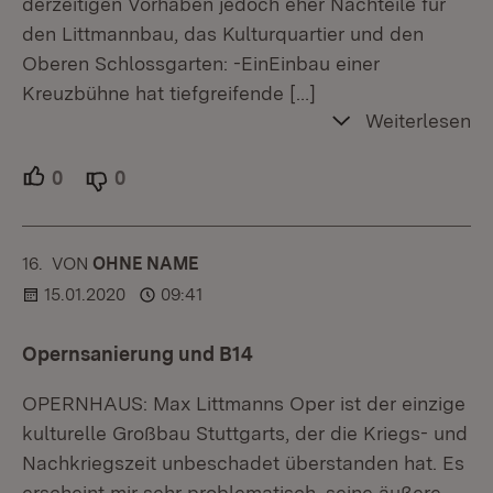
derzeitigen Vorhaben jedoch eher Nachteile für
den Littmannbau, das Kulturquartier und den
Oberen Schlossgarten: -EinEinbau einer
Kreuzbühne hat tiefgreifende
[…]
Weiterlesen
0
Unterstützer.
0
Ablehner.
16.
KOMMENTAR
VON
:
OHNE NAME
15.01.2020
09:41
Opernsanierung und B14
OPERNHAUS: Max Littmanns Oper ist der einzige
kulturelle Großbau Stuttgarts, der die Kriegs- und
Nachkriegszeit unbeschadet überstanden hat. Es
erscheint mir sehr problematisch, seine äußere