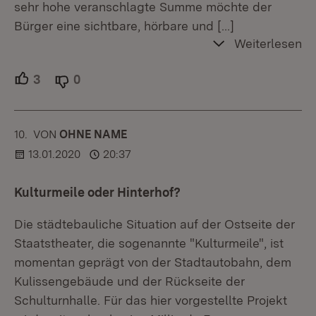
sehr hohe veranschlagte Summe möchte der
Bürger eine sichtbare, hörbare und
[…]
Weiterlesen
3
Unterstützer.
0
Ablehner.
10.
KOMMENTAR
VON
:
OHNE NAME
13.01.2020
20:37
Kulturmeile oder Hinterhof?
Die städtebauliche Situation auf der Ostseite der
Staatstheater, die sogenannte "Kulturmeile", ist
momentan geprägt von der Stadtautobahn, dem
Kulissengebäude und der Rückseite der
Schulturnhalle. Für das hier vorgestellte Projekt