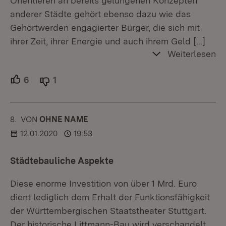
Orientieren an bereits gelungenen Konzepten
anderer Städte gehört ebenso dazu wie das
Gehörtwerden engagierter Bürger, die sich mit
ihrer Zeit, ihrer Energie und auch ihrem Geld
[…]
Weiterlesen
6
Unterstützer.
1
Ablehner.
8.
KOMMENTAR
VON
:
OHNE NAME
12.01.2020
19:53
Städtebauliche Aspekte
Diese enorme Investition von über 1 Mrd. Euro
dient lediglich dem Erhalt der Funktionsfähigkeit
der Württembergischen Staatstheater Stuttgart.
Der historische Littmann-Bau wird verschandelt