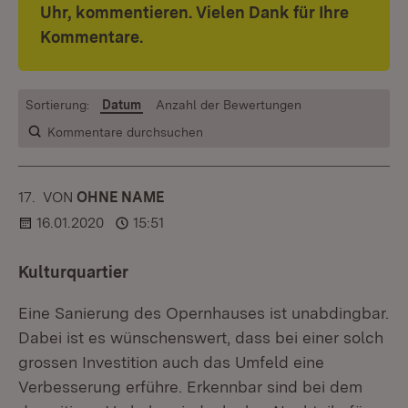
Uhr,
kommentieren. Vielen Dank für Ihre
Kommentare.
Sortierung:
Datum
Anzahl der Bewertungen
Kommentare durchsuchen
17.
KOMMENTAR
VON
:
OHNE NAME
16.01.2020
15:51
Kulturquartier
Eine Sanierung des Opernhauses ist unabdingbar.
Dabei ist es wünschenswert, dass bei einer solch
grossen Investition auch das Umfeld eine
Verbesserung erführe. Erkennbar sind bei dem