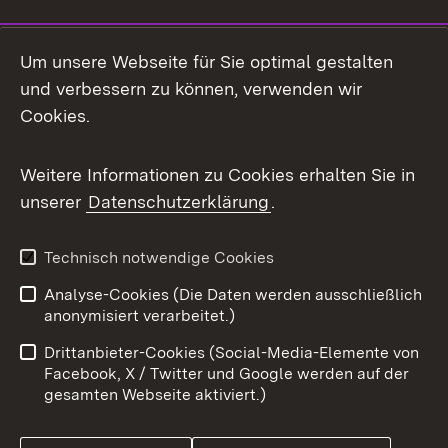
Social Media
Um unsere Webseite für Sie optimal gestalten
und verbessern zu können, verwenden wir
Facebook
Cookies.
Flickr
Weitere Informationen zu Cookies erhalten Sie in
X / Twitter
unserer
Datenschutzerklärung
.
Youtube
Technisch notwendige Cookies
Zum 
Analyse-Cookies (Die Daten werden ausschließlich
Impressum
Kontakt
anonymisiert verarbeitet.)
Benutzungshinweise
Netiquette
Drittanbieter-Cookies (Social-Media-Elemente von
Barrierefreiheit
Datenschutz
Facebook, X / Twitter und Google werden auf der
gesamten Webseite aktiviert.)
Cookies