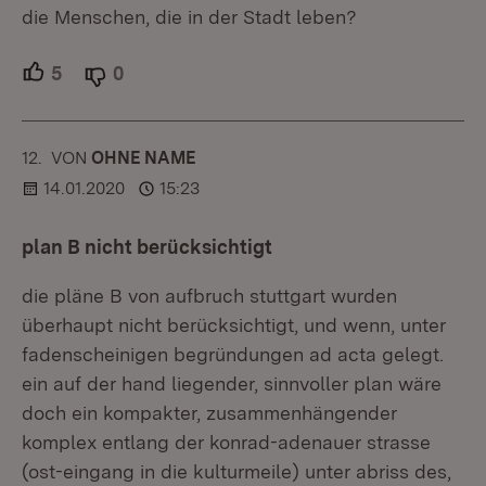
die Menschen, die in der Stadt leben?
5
Unterstützer.
0
Ablehner.
12.
KOMMENTAR
VON
:
OHNE NAME
14.01.2020
15:23
plan B nicht berücksichtigt
die pläne B von aufbruch stuttgart wurden
überhaupt nicht berücksichtigt, und wenn, unter
fadenscheinigen begründungen ad acta gelegt.
ein auf der hand liegender, sinnvoller plan wäre
doch ein kompakter, zusammenhängender
komplex entlang der konrad-adenauer strasse
(ost-eingang in die kulturmeile) unter abriss des,