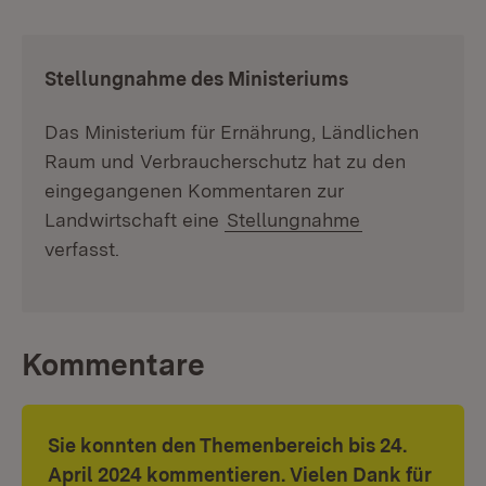
:
Stellungnahme des Ministeriums
Das Ministerium für Ernährung, Ländlichen
Raum und Verbraucherschutz hat zu den
eingegangenen Kommentaren zur
Landwirtschaft eine
Stellungnahme
verfasst.
Kommentare
Sie konnten den Themenbereich bis 24.
April 2024 kommentieren. Vielen Dank für