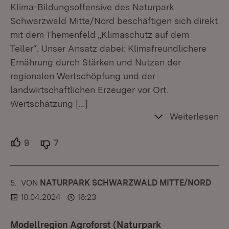
Klima-Bildungsoffensive des Naturpark
Schwarzwald Mitte/Nord beschäftigen sich direkt
mit dem Themenfeld „Klimaschutz auf dem
Teller“. Unser Ansatz dabei: Klimafreundlichere
Ernährung durch Stärken und Nutzen der
regionalen Wertschöpfung und der
landwirtschaftlichen Erzeuger vor Ort.
Wertschätzung
[…]
Weiterlesen
9
Unterstützer.
7
Ablehner.
5.
KOMMENTAR
VON
:
NATURPARK SCHWARZWALD MITTE/NORD
10.04.2024
16:23
Modellregion Agroforst (Naturpark