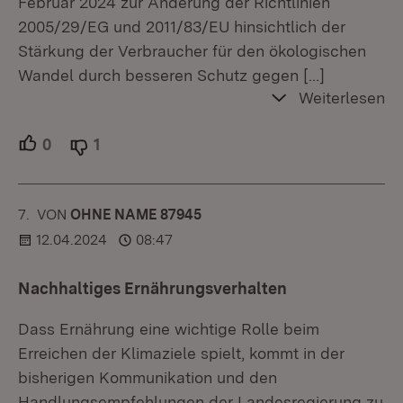
Februar 2024 zur Änderung der Richtlinien
2005/29/EG und 2011/83/EU hinsichtlich der
Stärkung der Verbraucher für den ökologischen
Wandel durch besseren Schutz gegen
[…]
Weiterlesen
0
Unterstützer.
1
Ablehner.
7.
KOMMENTAR
VON
:
OHNE NAME 87945
12.04.2024
08:47
Nachhaltiges Ernährungsverhalten
Dass Ernährung eine wichtige Rolle beim
Erreichen der Klimaziele spielt, kommt in der
bisherigen Kommunikation und den
Handlungsempfehlungen der Landesregierung zu