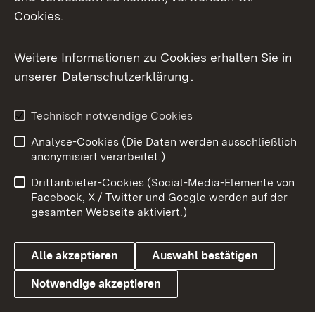
Cookies.
Flickr
Weitere Informationen zu Cookies erhalten Sie in
X / Twitter
unserer
Datenschutzerklärung
.
Youtube
Technisch notwendige Cookies
Zum 
Analyse-Cookies (Die Daten werden ausschließlich
Impressum
Kontakt
anonymisiert verarbeitet.)
Benutzungshinweise
Netiquette
Drittanbieter-Cookies (Social-Media-Elemente von
Barrierefreiheit
Datenschutz
Facebook, X / Twitter und Google werden auf der
gesamten Webseite aktiviert.)
Cookies
Alle akzeptieren
Auswahl bestätigen
Notwendige akzeptieren
Link zum Landesportal