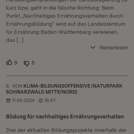
kurz bzw. geht in die falsche Richtung: Beim
Punkt „Nachhaltiges Ernährungsverhalten durch
Ernährungsbildung“ wird auf das Landeszentrum
für Ernährung Baden-Württemberg verwiesen,
das
[…]
Weiterlesen
9
Unterstützer.
5
Ablehner.
6.
KOMMENTAR
VON
:
KLIMA-BILDUNGSOFFENSIVE (NATURPARK
SCHWARZWALD MITTE/NORD)
11.04.2024
16:47
Bildung für nachhaltiges Ernährungsverhalten
Drei der aktuellen Bildungsprojekte innerhalb der