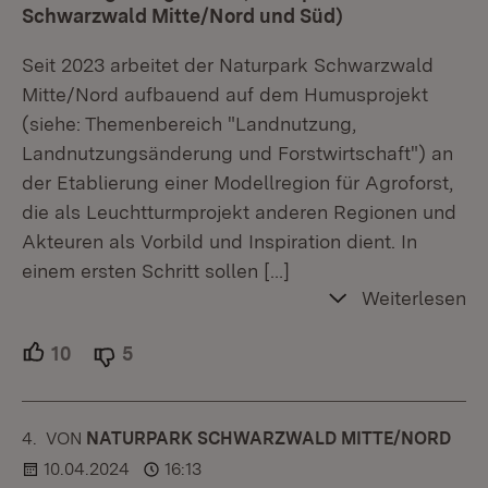
Schwarzwald Mitte/Nord und Süd)
Seit 2023 arbeitet der Naturpark Schwarzwald
Mitte/Nord aufbauend auf dem Humusprojekt
(siehe: Themenbereich "Landnutzung,
Landnutzungsänderung und Forstwirtschaft") an
der Etablierung einer Modellregion für Agroforst,
die als Leuchtturmprojekt anderen Regionen und
Akteuren als Vorbild und Inspiration dient. In
einem ersten Schritt sollen
[…]
Weiterlesen
10
Unterstützer.
5
Ablehner.
4.
KOMMENTAR
VON
:
NATURPARK SCHWARZWALD MITTE/NORD
10.04.2024
16:13