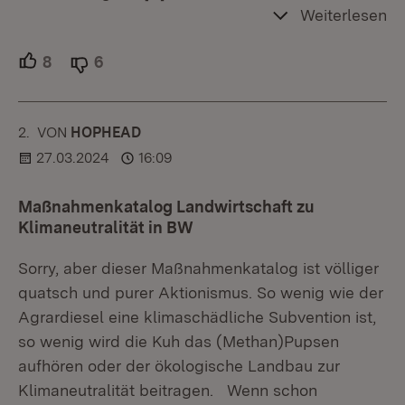
Weiterlesen
8
Unterstützer.
6
Ablehner.
2.
KOMMENTAR
VON
:
HOPHEAD
27.03.2024
16:09
Maßnahmenkatalog Landwirtschaft zu
Klimaneutralität in BW
Sorry, aber dieser Maßnahmenkatalog ist völliger
quatsch und purer Aktionismus. So wenig wie der
Agrardiesel eine klimaschädliche Subvention ist,
so wenig wird die Kuh das (Methan)Pupsen
aufhören oder der ökologische Landbau zur
Klimaneutralität beitragen. Wenn schon