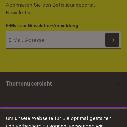
Abonnieren Sie den Beteiligungsportal-
Newsletter.
E-Mail zur Newsletter-Anmeldung
News
Themenübersicht
Social Media
Um unsere Webseite für Sie optimal gestalten
und verbessern zu können, verwenden wir
Facebook