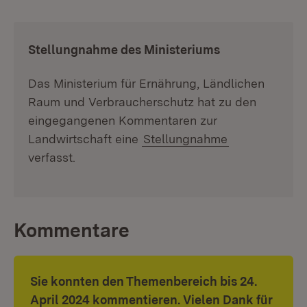
:
Stellungnahme des Ministeriums
Das Ministerium für Ernährung, Ländlichen
Raum und Verbraucherschutz hat zu den
eingegangenen Kommentaren zur
Landwirtschaft eine
Stellungnahme
verfasst.
Kommentare
Sie konnten den Themenbereich bis 24.
April 2024 kommentieren. Vielen Dank für