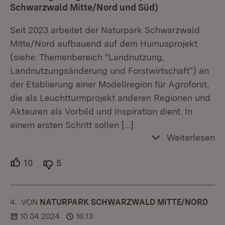
Schwarzwald Mitte/Nord und Süd)
Seit 2023 arbeitet der Naturpark Schwarzwald
Mitte/Nord aufbauend auf dem Humusprojekt
(siehe: Themenbereich "Landnutzung,
Landnutzungsänderung und Forstwirtschaft") an
der Etablierung einer Modellregion für Agroforst,
die als Leuchtturmprojekt anderen Regionen und
Akteuren als Vorbild und Inspiration dient. In
einem ersten Schritt sollen
[…]
Weiterlesen
10
Unterstützer.
5
Ablehner.
4.
KOMMENTAR
VON
:
NATURPARK SCHWARZWALD MITTE/NORD
10.04.2024
16:13