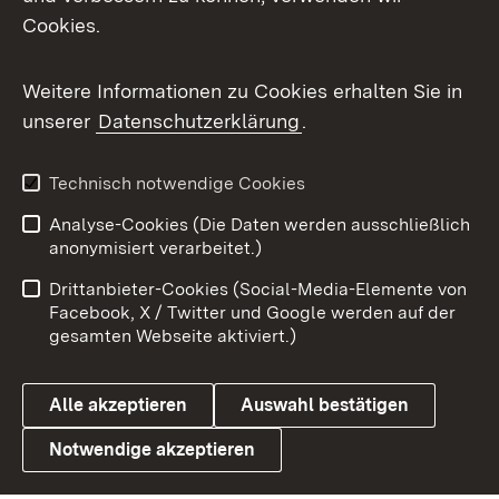
Cookies.
Flickr
Weitere Informationen zu Cookies erhalten Sie in
X / Twitter
unserer
Datenschutzerklärung
.
Youtube
Technisch notwendige Cookies
Zum 
Analyse-Cookies (Die Daten werden ausschließlich
Impressum
Kontakt
anonymisiert verarbeitet.)
Benutzungshinweise
Netiquette
Drittanbieter-Cookies (Social-Media-Elemente von
Barrierefreiheit
Datenschutz
Facebook, X / Twitter und Google werden auf der
gesamten Webseite aktiviert.)
Cookies
Alle akzeptieren
Auswahl bestätigen
Notwendige akzeptieren
Link zum Landesportal