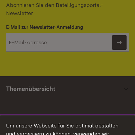
Abonnieren Sie den Beteiligungsportal-
Newsletter.
E-Mail zur Newsletter-Anmeldung
News
Themenübersicht
Social Media
Um unsere Webseite für Sie optimal gestalten
und verbessern zu können, verwenden wir
Facebook