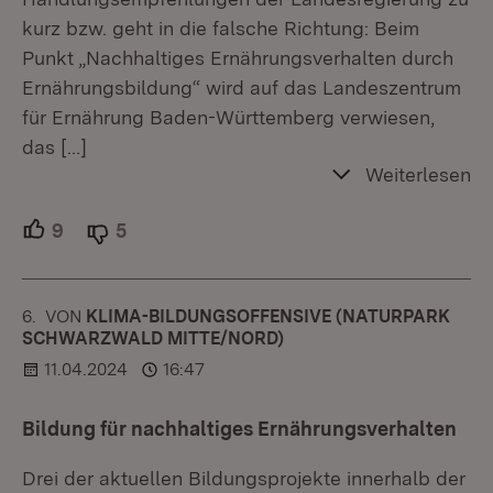
kurz bzw. geht in die falsche Richtung: Beim
Punkt „Nachhaltiges Ernährungsverhalten durch
Ernährungsbildung“ wird auf das Landeszentrum
für Ernährung Baden-Württemberg verwiesen,
das
[…]
Weiterlesen
9
Unterstützer.
5
Ablehner.
6.
KOMMENTAR
VON
:
KLIMA-BILDUNGSOFFENSIVE (NATURPARK
SCHWARZWALD MITTE/NORD)
11.04.2024
16:47
Bildung für nachhaltiges Ernährungsverhalten
Drei der aktuellen Bildungsprojekte innerhalb der