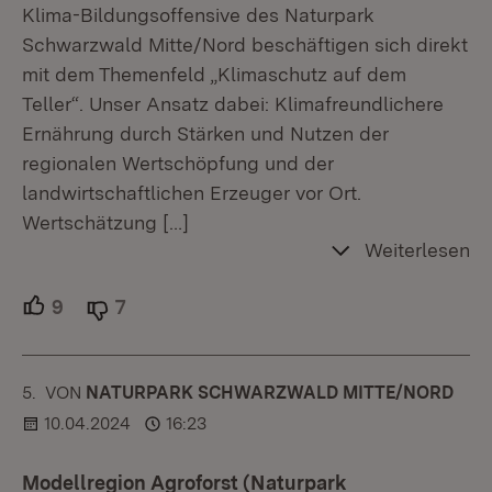
Klima-Bildungsoffensive des Naturpark
Schwarzwald Mitte/Nord beschäftigen sich direkt
mit dem Themenfeld „Klimaschutz auf dem
Teller“. Unser Ansatz dabei: Klimafreundlichere
Ernährung durch Stärken und Nutzen der
regionalen Wertschöpfung und der
landwirtschaftlichen Erzeuger vor Ort.
Wertschätzung
[…]
Weiterlesen
9
Unterstützer.
7
Ablehner.
5.
KOMMENTAR
VON
:
NATURPARK SCHWARZWALD MITTE/NORD
10.04.2024
16:23
Modellregion Agroforst (Naturpark