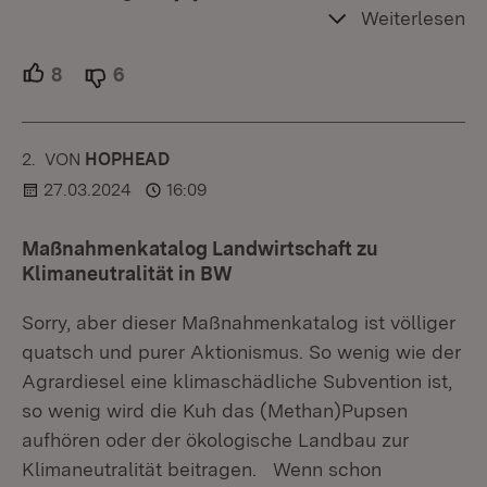
Weiterlesen
8
Unterstützer.
6
Ablehner.
2.
KOMMENTAR
VON
:
HOPHEAD
27.03.2024
16:09
Maßnahmenkatalog Landwirtschaft zu
Klimaneutralität in BW
Sorry, aber dieser Maßnahmenkatalog ist völliger
quatsch und purer Aktionismus. So wenig wie der
Agrardiesel eine klimaschädliche Subvention ist,
so wenig wird die Kuh das (Methan)Pupsen
aufhören oder der ökologische Landbau zur
Klimaneutralität beitragen. Wenn schon