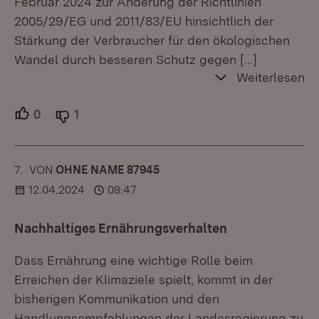
Februar 2024 zur Änderung der Richtlinien
2005/29/EG und 2011/83/EU hinsichtlich der
Stärkung der Verbraucher für den ökologischen
Wandel durch besseren Schutz gegen
[…]
Weiterlesen
0
Unterstützer.
1
Ablehner.
7.
KOMMENTAR
VON
:
OHNE NAME 87945
12.04.2024
08:47
Nachhaltiges Ernährungsverhalten
Dass Ernährung eine wichtige Rolle beim
Erreichen der Klimaziele spielt, kommt in der
bisherigen Kommunikation und den
Handlungsempfehlungen der Landesregierung zu