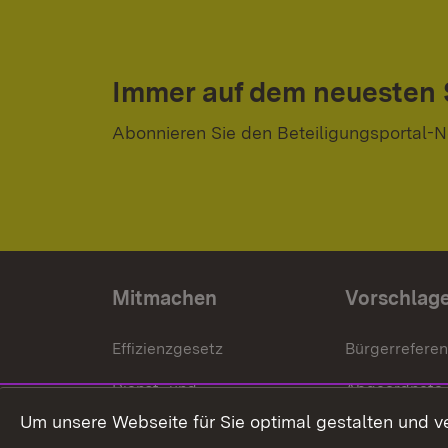
Immer auf dem neuesten
Abonnieren Sie den Beteiligungsportal-N
Mitmachen
Vorschlag
Effizienzgesetz
Bürgerrefere
Dienst- und
Abgeordnete
Versorgungsbezüge
Um unsere Webseite für Sie optimal gestalten und v
Bürgerbeauft