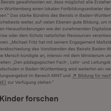
Beirats gewährleisten wir, dass möglichst alle Erziehe
en-Württemberg einen lokalen Fortbildungsanbieter der 
ben.“ Das starke Bündnis des Beirats in Baden-Württe
Schebesta weiter, auf vielen Ebenen gute Bildung, um m
hen Herausforderungen wie der zunehmenden Digitalisie
rise oder dem Schutz natürlicher Ressourcen verantwo
en. „Michael Fritz hat mit seinem Engagement Maßstä
Verabschiedung des Vorsitzenden des Beirats Baden-W
tine Mersch kündigte an, intensiv mit dem Ministerium 
ten: „Den pädagogischen Fach-, Lehr- und Leitungskrä
dschulen in Baden-Württemberg wird weiterhin ein viel
Extern:
ldungsangebot im Bereich MINT und
Bildung für nac
(Öffnet in neuem Fenster)
NE)
zur Verfügung stehen.“
 Kinder forschen