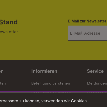
 Stand
E-Mail zur Newslett
ewsletter.
en
Informieren
Service
nten
Beteiligung verstehen
Meldungen
Beteiligung anwenden
Mediathek
erbessern zu können, verwenden wir Cookies.
ragte
Beteiligung stärken
Publikatio