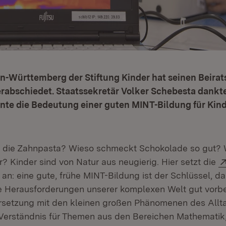
n-Württemberg der Stiftung Kinder hat seinen Beira
erabschiedet. Staatssekretär Volker Schebesta dankte
onte die Bedeutung einer guten MINT-Bildung für Kin
die Zahnpasta? Wieso schmeckt Schokolade so gut? Wi
? Kinder sind von Natur aus neugierig. Hier setzt die
(Öffnet in neuem Fenster)
an: eine gute, frühe MINT-Bildung ist der Schlüssel, da
e Herausforderungen unserer komplexen Welt gut vorbe
setzung mit den kleinen großen Phänomenen des Allta
 Verständnis für Themen aus den Bereichen Mathematik,