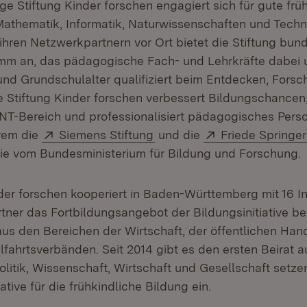
e Stiftung Kinder forschen engagiert sich für gute frü
athematik, Informatik, Naturwissenschaften und Techn
hren Netzwerkpartnern vor Ort bietet die Stiftung bund
m an, das pädagogische Fach- und Lehrkräfte dabei u
 und Grundschulalter qualifiziert beim Entdecken, Fors
e Stiftung Kinder forschen verbessert Bildungschancen,
NT-Bereich und professionalisiert pädagogisches Perso
Extern:
(Öffnet in neuem Fenster)
Extern:
rem die
Siemens Stiftung
und die
Friede Springer
sie vom Bundesministerium für Bildung und Forschung.
der forschen kooperiert in Baden-Württemberg mit 16 Ins
ner das Fortbildungsangebot der Bildungsinitiative ber
s den Bereichen der Wirtschaft, der öffentlichen Han
lfahrtsverbänden. Seit 2014 gibt es den ersten Beirat 
olitik, Wissenschaft, Wirtschaft und Gesellschaft setze
ative für die frühkindliche Bildung ein.