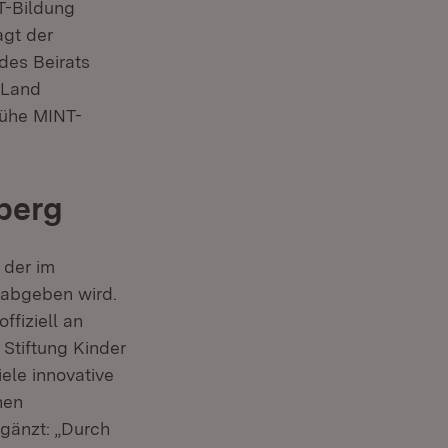
T-Bildung
agt der
des Beirats
 Land
frühe MINT-
berg
 der im
 abgeben wird.
ffiziell an
 Stiftung Kinder
ele innovative
hen
gänzt: „Durch