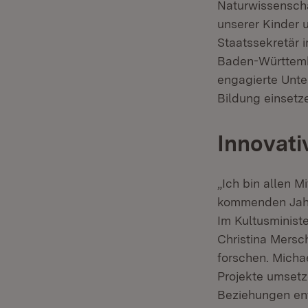
Naturwissenscha
unserer Kinder u
Staatssekretär 
Baden-Württembe
engagierte Unter
Bildung einsetz
Innovati
„Ich bin allen M
kommenden Jahr 
Im Kultusministe
Christina Mersch
forschen. Micha
Projekte umsetz
Beziehungen ent