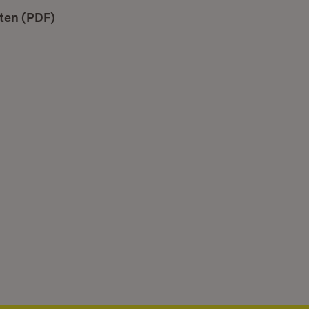
ten (PDF)
(Öffnet in neuem Fenster)