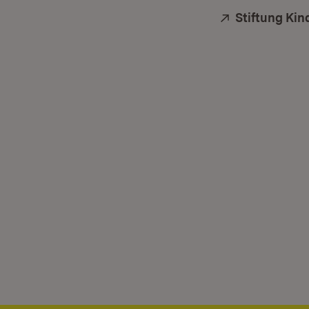
Extern:
Stiftung Ki