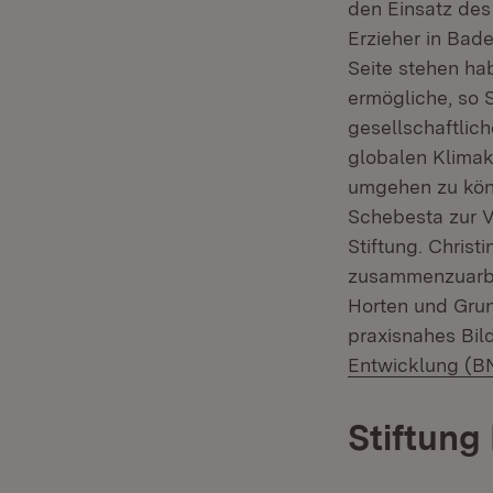
den Einsatz des 
Erzieher in Bad
Seite stehen ha
ermögliche, so 
gesellschaftlic
globalen Klimak
umgehen zu könn
Schebesta zur 
Stiftung. Chris
zusammenzuarbei
Horten und Grun
praxisnahes Bi
Entwicklung (B
Stiftung