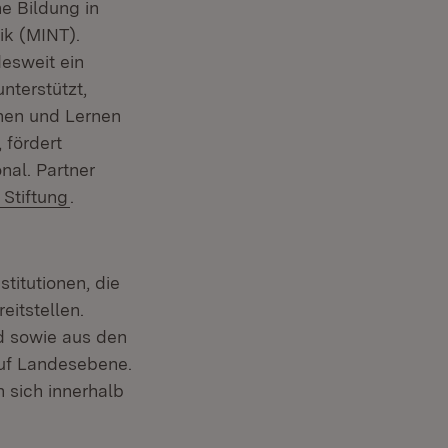
he Bildung in
ik (MINT).
esweit ein
nterstützt,
chen und Lernen
 fördert
nal. Partner
(Öffnet in neuem Fenster)
 Stiftung
.
titutionen, die
eitstellen.
d sowie aus den
auf Landesebene.
n sich innerhalb