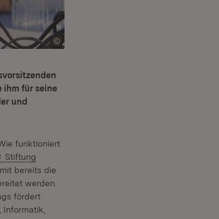
tsvorsitzenden
 ihm für seine
der und
e funktioniert
Extern:
Stiftung
mit bereits die
reitet werden.
gs fördert
 Informatik,