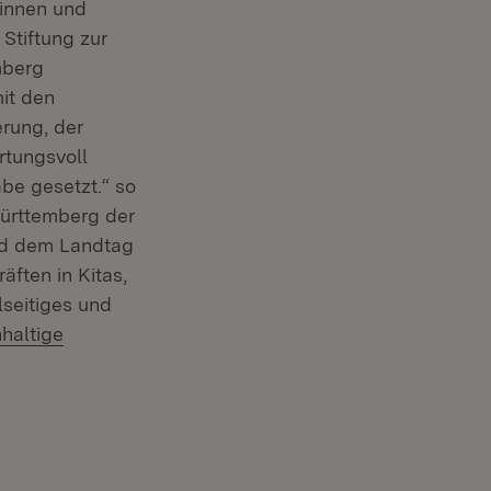
rinnen und
Stiftung zur
mberg
it den
rung, der
rtungsvoll
be gesetzt.“ so
ürttemberg der
und dem Landtag
ften in Kitas,
seitiges und
hhaltige