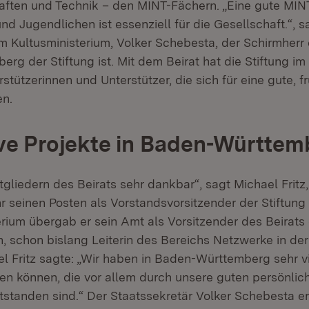
ften und Technik – den MINT-Fächern. „Eine gute MIN
nd Jugendlichen ist essenziell für die Gesellschaft.“, s
im Kultusministerium, Volker Schebesta, der Schirmherr 
rg der Stiftung ist. Mit dem Beirat hat die Stiftung im
stützerinnen und Unterstützer, die sich für eine gute, 
en.
ve Projekte in Baden-Württem
itgliedern des Beirats sehr dankbar“, sagt Michael Fritz,
seinen Posten als Vorstandsvorsitzender der Stiftung
rium übergab er sein Amt als Vorsitzender des Beirats o
, schon bislang Leiterin des Bereichs Netzwerke in der
el Fritz sagte: „Wir haben in Baden-Württemberg sehr vi
en können, die vor allem durch unsere guten persönlic
standen sind.“ Der Staatssekretär Volker Schebesta er