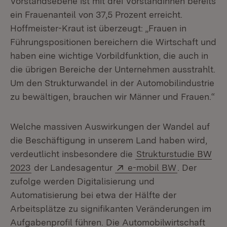
Vorstandsebene ist mit drei Vorständinnen bereits
ein Frauenanteil von 37,5 Prozent erreicht.
Hoffmeister-Kraut ist überzeugt: „Frauen in
Führungspositionen bereichern die Wirtschaft und
haben eine wichtige Vorbildfunktion, die auch in
die übrigen Bereiche der Unternehmen ausstrahlt.
Um den Strukturwandel in der Automobilindustrie
zu bewältigen, brauchen wir Männer und Frauen.“
Welche massiven Auswirkungen der Wandel auf
die Beschäftigung in unserem Land haben wird,
verdeutlicht insbesondere die
Strukturstudie BW
Extern:
(Öffnet in 
2023
der Landesagentur
e-mobil BW
. Der
zufolge werden Digitalisierung und
Automatisierung bei etwa der Hälfte der
Arbeitsplätze zu signifikanten Veränderungen im
Aufgabenprofil führen. Die Automobilwirtschaft