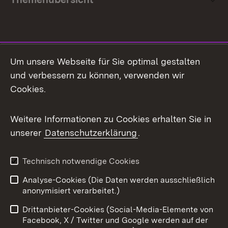
Social Media
Um unsere Webseite für Sie optimal gestalten
und verbessern zu können, verwenden wir
Facebook
Cookies.
Flickr
Weitere Informationen zu Cookies erhalten Sie in
X / Twitter
unserer
Datenschutzerklärung
.
Youtube
Technisch notwendige Cookies
Zum 
Analyse-Cookies (Die Daten werden ausschließlich
Impressum
Kontakt
anonymisiert verarbeitet.)
Benutzungshinweise
Netiquette
Drittanbieter-Cookies (Social-Media-Elemente von
Barrierefreiheit
Datenschutz
Facebook, X / Twitter und Google werden auf der