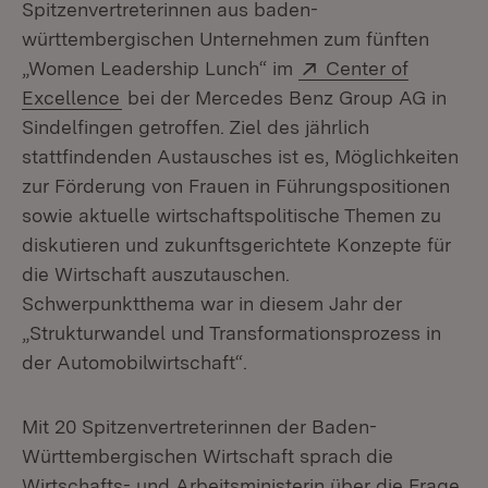
Spitzenvertreterinnen aus baden-
württembergischen Unternehmen zum fünften
Extern:
„Women Leadership Lunch“ im
Center of
(Öffnet in neuem Fenster)
Excellence
bei der Mercedes Benz Group AG in
Sindelfingen getroffen. Ziel des jährlich
stattfindenden Austausches ist es, Möglichkeiten
zur Förderung von Frauen in Führungspositionen
sowie aktuelle wirtschaftspolitische Themen zu
diskutieren und zukunftsgerichtete Konzepte für
die Wirtschaft auszutauschen.
Schwerpunktthema war in diesem Jahr der
„Strukturwandel und Transformationsprozess in
der Automobilwirtschaft“.
Mit 20 Spitzenvertreterinnen der Baden-
Württembergischen Wirtschaft sprach die
Wirtschafts- und Arbeitsministerin über die Frage,