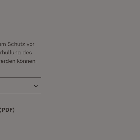
m Schutz vor
erhüllung des
werden können.
 (PDF)
(Öffnet in neuem Fenster)