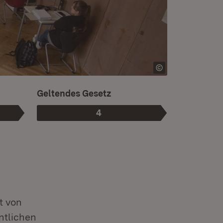
Ist die aktuelle Phase.
Geltendes Gesetz
4
Phase
:
t von
ntlichen