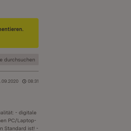
entieren.
e durchsuchen
.09.2020
08:31
ität: - digitale
inen PC/Laptop-
n Standard ist! -