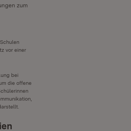
kungen zum
 Schulen
 vor einer
lung bei
um die offene
Schülerinnen
Kommunikation,
rstellt.
ien