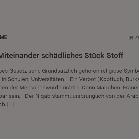
er.
lehner.
AME
2
 Miteinander schädliches Stück Stoff
ses Gesetz sehr. Grundsätzlich gehören religiöse Symb
ht in Schulen, Universitäten. Ein Verbot (Kopftuch, Burk
en der Menschenwürde richtig. Denn Mädchen, Frauen 
ar sein. Der Niqab stammt ursprünglich von der Arab
ch
[…]
er.
lehner.