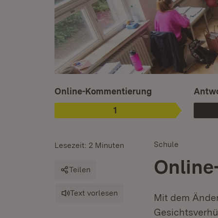
Ist ausgewählt.
Online-Kommentierung
Antwo
1
Phase
:
Schule
Lesezeit: 2 Minuten
Online
Teilen
Text vorlesen
Mit dem Änder
Gesichtsverhü