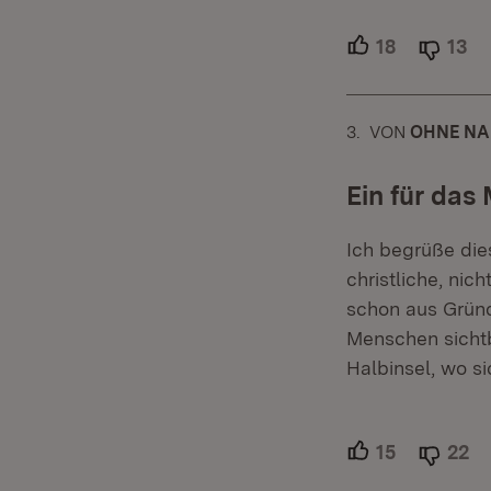
18
Unterstütz
13
Ab
3.
KOMMENTAR
VON
:
OHNE N
Ein für das
Ich begrüße die
christliche, nic
schon aus Gründ
Menschen sichtb
Halbinsel, wo si
15
Unterstütz
22
Ab