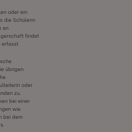
ken oder ein
s die Schülerin
h an
ägerschaft findet
erfasst.
ische
ie übrigen
che
lleiterin oder
ünden zu.
en bei einer
ungen wie
n bei dem
s.