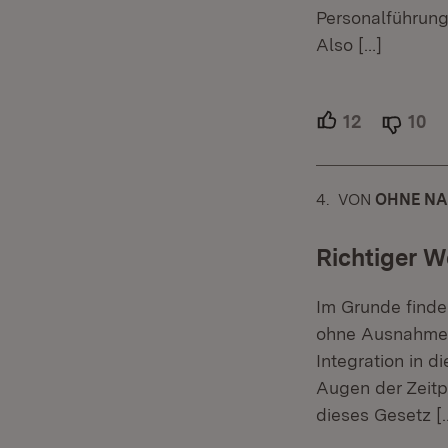
Personalführung
Also
[…]
12
Unterstütz
10
Ab
4.
KOMMENTAR
VON
:
OHNE N
Richtiger W
Im Grunde finde
ohne Ausnahmen.
Integration in d
Augen der Zeitp
dieses Gesetz
[