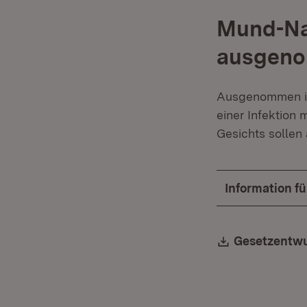
Mund-Na
ausgen
Ausgenommen is
einer Infektion
Gesichts sollen
Information f
Download:
Gesetzentwu