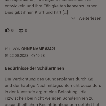
entwickeln und ihre Fähigkeiten kennenzulernen.
Dies gibt ihnen Kraft und hilft
[…]
Weiterlesen
6
Unterstützer.
0
Ablehner.
121.
KOMMENTAR
VON
:
OHNE NAME 63421
22.09.2023
10:58
Bedürfnisse der SchülerInnen
Die Verdichtung des Stundenplanes durch G8
und der häufige Nachmittagsunterricht besonders
in der Kursstufe ergibt eine Belastung , die
inzwischen bei nicht wenigen SchülerInnen zu
gesundheitlichen Beeinträchtigungen geführt hat.