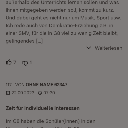
außerhalb des Unterrichts lernen sollen und was
ihnen mitgegeben werden soll, kommt zu kurz.
Und dabei geht es nicht nur um Musik, Sport usw.
Ich rede auch von Demkratie-Erziehung z.B. in
einer SMV, für die in G8 viel zu wenig Zeit bleibt,
gelingendes
[…]
Weiterlesen
7
Unterstützer.
1
Ablehner.
117.
KOMMENTAR
VON
:
OHNE NAME 62347
22.09.2023
07:30
Zeit für individuelle Interessen
Im G8 haben die Schüler(innen) in den