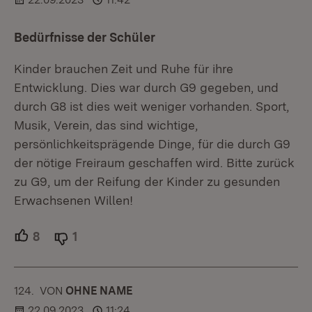
Bedürfnisse der Schüler
Kinder brauchen Zeit und Ruhe für ihre
Entwicklung. Dies war durch G9 gegeben, und
durch G8 ist dies weit weniger vorhanden. Sport,
Musik, Verein, das sind wichtige,
persönlichkeitsprägende Dinge, für die durch G9
der nötige Freiraum geschaffen wird. Bitte zurück
zu G9, um der Reifung der Kinder zu gesunden
Erwachsenen Willen!
8
Unterstützer.
1
Ablehner.
124.
KOMMENTAR
VON
:
OHNE NAME
22.09.2023
11:24