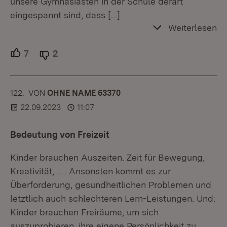
unsere Gymnasiasten in der Schule derart
eingespannt sind, dass
[…]
Weiterlesen
7
Unterstützer.
2
Ablehner.
122.
KOMMENTAR
VON
:
OHNE NAME 63370
22.09.2023
11:07
Bedeutung von Freizeit
Kinder brauchen Auszeiten. Zeit für Bewegung,
Kreativität, ... . Ansonsten kommt es zur
Überforderung, gesundheitlichen Problemen und
letztlich auch schlechteren Lern-Leistungen. Und:
Kinder brauchen Freiräume, um sich
auszuprobieren, ihre eigene Persönlichkeit zu