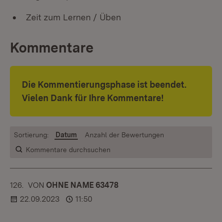
Zeit zum Lernen / Üben
Kommentare
Die Kommentierungsphase ist beendet.
Vielen Dank für Ihre Kommentare!
Sortierung:
Datum
Anzahl der Bewertungen
Kommentare durchsuchen
126.
KOMMENTAR
VON
:
OHNE NAME 63478
22.09.2023
11:50