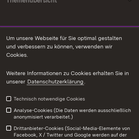
Themenübersicht
Social Media
Um unsere Webseite für Sie optimal gestalten
und verbessern zu können, verwenden wir
Facebook
Cookies.
Flickr
Weitere Informationen zu Cookies erhalten Sie in
X / Twitter
unserer
Datenschutzerklärung
.
Youtube
Technisch notwendige Cookies
Zum 
Analyse-Cookies (Die Daten werden ausschließlich
Impressum
Kontakt
anonymisiert verarbeitet.)
Benutzungshinweise
Netiquette
Drittanbieter-Cookies (Social-Media-Elemente von
Barrierefreiheit
Datenschutz
Facebook, X / Twitter und Google werden auf der