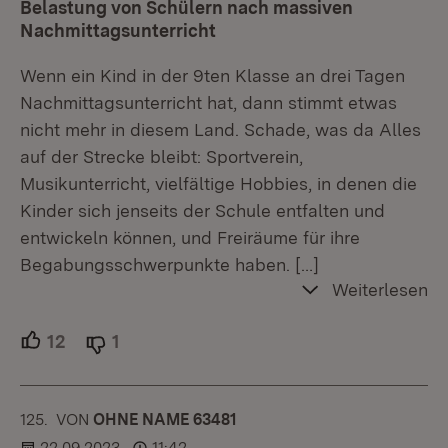
Belastung von Schülern nach massiven
Nachmittagsunterricht
Wenn ein Kind in der 9ten Klasse an drei Tagen
Nachmittagsunterricht hat, dann stimmt etwas
nicht mehr in diesem Land. Schade, was da Alles
auf der Strecke bleibt: Sportverein,
Musikunterricht, vielfältige Hobbies, in denen die
Kinder sich jenseits der Schule entfalten und
entwickeln können, und Freiräume für ihre
Begabungsschwerpunkte haben.
[…]
Weiterlesen
12
Unterstützer.
1
Ablehner.
125.
KOMMENTAR
VON
:
OHNE NAME 63481
22.09.2023
11:42