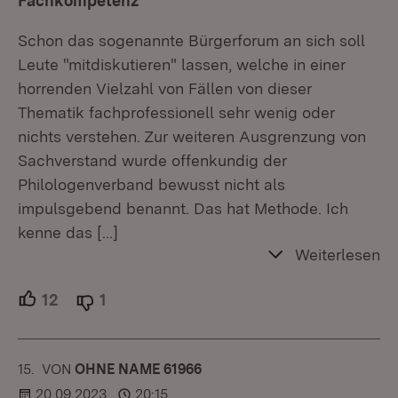
Fachkompetenz
Schon das sogenannte Bürgerforum an sich soll
Leute "mitdiskutieren" lassen, welche in einer
horrenden Vielzahl von Fällen von dieser
Thematik fachprofessionell sehr wenig oder
nichts verstehen. Zur weiteren Ausgrenzung von
Sachverstand wurde offenkundig der
Philologenverband bewusst nicht als
impulsgebend benannt. Das hat Methode. Ich
kenne das
[…]
Weiterlesen
12
Unterstützer.
1
Ablehner.
15.
KOMMENTAR
VON
:
OHNE NAME 61966
20.09.2023
20:15