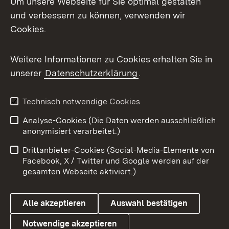
Um unsere Webseite für Sie optimal gestalten
und verbessern zu können, verwenden wir
Facebook
Cookies.
Flickr
Weitere Informationen zu Cookies erhalten Sie in
X / Twitter
unserer
Datenschutzerklärung
.
Youtube
Technisch notwendige Cookies
Zum 
Analyse-Cookies (Die Daten werden ausschließlich
Impressum
Kontakt
anonymisiert verarbeitet.)
Benutzungshinweise
Netiquette
Drittanbieter-Cookies (Social-Media-Elemente von
Barrierefreiheit
Datenschutz
Facebook, X / Twitter und Google werden auf der
gesamten Webseite aktiviert.)
Cookies
Alle akzeptieren
Auswahl bestätigen
Notwendige akzeptieren