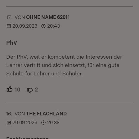
17.
KOMMENTAR
VON
:
OHNE NAME 62011
20.09.2023
20:43
PhV
Der PhV, weil er kompetent die Interessen der
Lehrer vertritt und sich einsetzt, für eine gute
Schule für Lehrer und Schüler.
10
Unterstützer.
2
Ablehner.
16.
KOMMENTAR
VON
:
THE FLACHLÄND
20.09.2023
20:38