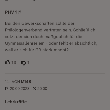
PHV ?!?
Bei den Gewerkschaften sollte der
Philologenverband vertreten sein. Schließlich
setzt der sich doch maßgeblich für die
Gymnasiallehrer ein - oder fehlt er absichtlich,
weil er sich für G9 stark macht?
13
Unterstützer.
1
Ablehner.
14.
KOMMENTAR
VON
:
M14B
20.09.2023
20:00
Lehrkräfte