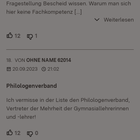
Fragestellung Bescheid wissen. Warum man sich
hier keine Fachkompetenz
[…]
Weiterlesen
12
Unterstützer.
1
Ablehner.
18.
KOMMENTAR
VON
:
OHNE NAME 62014
20.09.2023
21:02
Philologenverband
Ich vermisse in der Liste den Philologenverband,
Vertreter der Mehrheit der Gymnasiallehrerinnen
und -lehrer!
12
Unterstützer.
0
Ablehner.