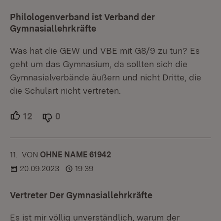
Philologenverband ist Verband der
Gymnasiallehrkräfte
Was hat die GEW und VBE mit G8/9 zu tun? Es
geht um das Gymnasium, da sollten sich die
Gymnasialverbände äußern und nicht Dritte, die
die Schulart nicht vertreten.
12
Unterstützer.
0
Ablehner.
11.
KOMMENTAR
VON
:
OHNE NAME 61942
20.09.2023
19:39
Vertreter Der Gymnasiallehrkräfte
Es ist mir völlig unverständlich, warum der