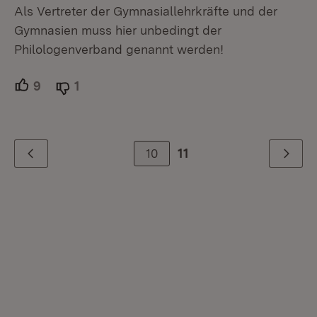
Als Vertreter der Gymnasiallehrkräfte und der
Gymnasien muss hier unbedingt der
Philologenverband genannt werden!
9
Unterstützer.
1
Ablehner.
10
11
Zurück
Weiter