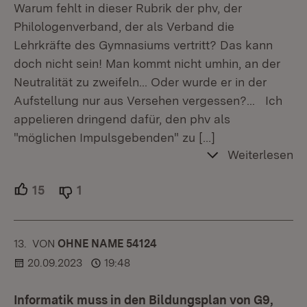
Warum fehlt in dieser Rubrik der phv, der
Philologenverband, der als Verband die
Lehrkräfte des Gymnasiums vertritt? Das kann
doch nicht sein! Man kommt nicht umhin, an der
Neutralität zu zweifeln... Oder wurde er in der
Aufstellung nur aus Versehen vergessen?... Ich
appelieren dringend dafür, den phv als
"möglichen Impulsgebenden" zu
[…]
Weiterlesen
15
Unterstützer.
1
Ablehner.
13.
KOMMENTAR
VON
:
OHNE NAME 54124
20.09.2023
19:48
Informatik muss in den Bildungsplan von G9,