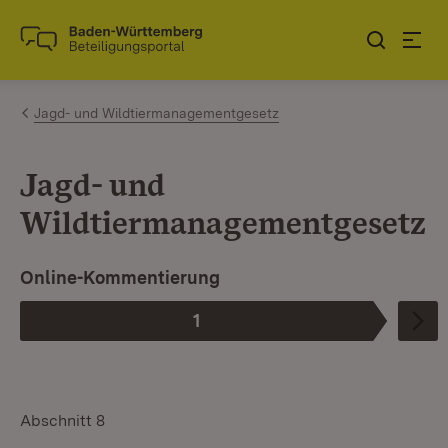
Zum Inhalt springen
Link zur Startseite
Jagd- und Wildtiermanagementgesetz
Jagd- und
Wildtiermanagementgesetz
Online-Kommentierung
1
Phase
:
Abschnitt 8