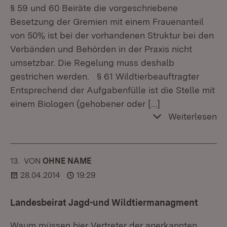
§ 59 und 60 Beiräte die vorgeschriebene
Besetzung der Gremien mit einem Frauenanteil
von 50% ist bei der vorhandenen Struktur bei den
Verbänden und Behörden in der Praxis nicht
umsetzbar. Die Regelung muss deshalb
gestrichen werden. § 61 Wildtierbeauftragter
Entsprechend der Aufgabenfülle ist die Stelle mit
einem Biologen (gehobener oder
[…]
Weiterlesen
13.
KOMMENTAR
VON
:
OHNE NAME
28.04.2014
19:29
Landesbeirat Jagd-und Wildtiermanagment
Waum müssen hier Vertreter der anerkannten