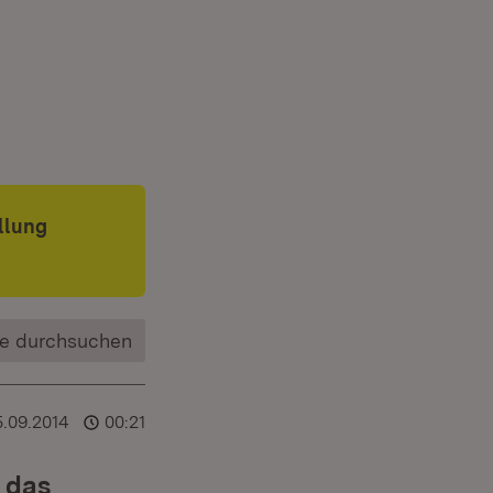
enster)
llung
e durchsuchen
5.09.2014
00:21
 das