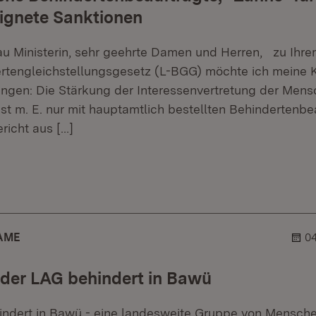
ignete Sanktionen
au Ministerin, sehr geehrte Damen und Herren, zu Ihr
tengleichstellungsgesetz (L-BGG) möchte ich meine Kr
ngen: Die Stärkung der Interessenvertretung der Mens
st m. E. nur mit hauptamtlich bestellten Behindertenbe
ericht aus
[…]
r.
hner.
AME
04
der LAG behindert in Bawü
indert in Bawü - eine landesweite Gruppe von Mensche