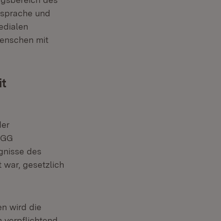
nsprache und
edialen
Menschen mit
it
der
BGG
nisse des
 war, gesetzlich
n wird die
 verpflichtend,