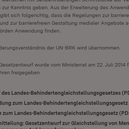
m zur Kenntnis geben. Aus der Erweiterung des Anwen
ibt sich folgerichtig, dass die Regelungen zur barriere
nd zur barrierefreien Gestaltung medialer Angebote a
örden Anwendung finden.
derungsverständnis der UN-BRK wird übernommen.
 Gesetzentwurf wurde vom Ministerrat am 22. Juli 2014 
hren freigegeben.
ad:
 des Landes-Behindertengleichstellungsgesetzes (P
ad:
ung zum Landes-Behindertengleichstellungsgesetz
ad:
 zum Landes-Behindertengleichstellungsgesetz (PD
itteilung: Gesetzentwurf zur Gleichstellung von Me