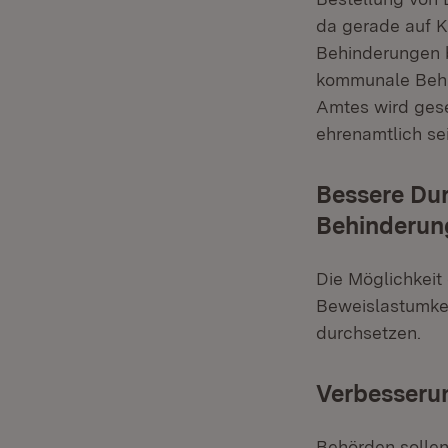
da gerade auf K
Behinderungen b
kommunale Behin
Amtes wird gese
ehrenamtlich sei
Bessere Du
Behinderun
Die Möglichkeit
Beweislastumke
durchsetzen.
Verbesserun
Behörden sollen