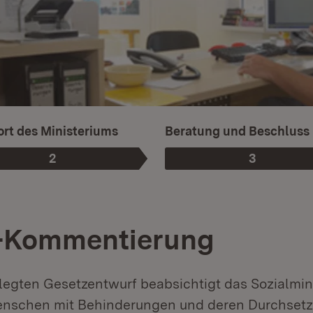
rt des Ministeriums
Beratung und Beschluss
2
3
Phase
:
Phase
:
-Kommentierung
legten Gesetzentwurf beabsichtigt das Sozialmin
enschen mit Behinderungen und deren Durchsetz