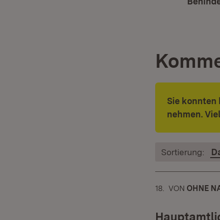
Behinde
Komme
Sie konnten 
nehmen. Vie
Sortierung:
D
18.
KOMMENTAR
VON
:
OHNE N
Hauptamtlic