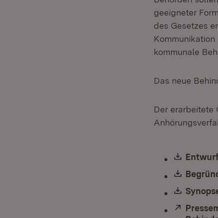
geeigneter For
des Gesetzes erg
Kommunikation u
kommunale Beh
Das neue Behin
Der erarbeitete
Anhörungsverfa
Downlo
Entwurf
Downlo
Begründ
Downlo
Synopse
Extern:
Pressem