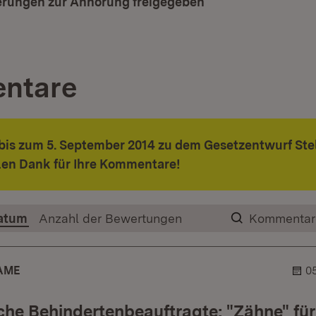
rungen zur Anhörung freigegeben
(Öffnet in neuem F
ntare
bis zum 5. September 2014 zu dem Gesetzentwurf Ste
len Dank für Ihre Kommentare!
atum
Anzahl der Bewertungen
Kommentar
AME
0
he Behindertenbeauftragte; "Zähne" für