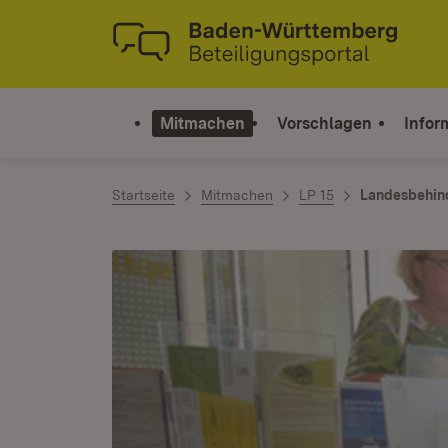
Zum Inhalt springen
Link zur Startseite
Mitmachen
Vorschlagen
Infor
Startseite
Mitmachen
LP 15
Landesbehind