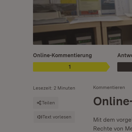
Ist ausgewählt.
Online-Kommentierung
Antwo
1
Phase
:
Kommentieren
Lesezeit: 2 Minuten
Online
Teilen
Text vorlesen
Mit dem vorge
Rechte von M