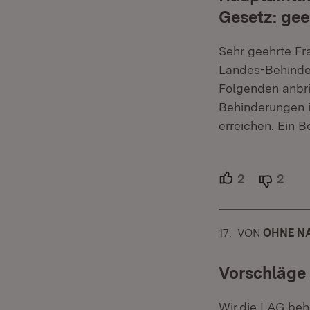
Gesetz: gee
Sehr geehrte Fr
Landes-Behinder
Folgenden anbri
Behinderungen i
erreichen. Ein B
2
Unterstütze
2
Able
17.
KOMMENTAR
VON
:
OHNE N
Vorschläge 
Wir,die LAG beh