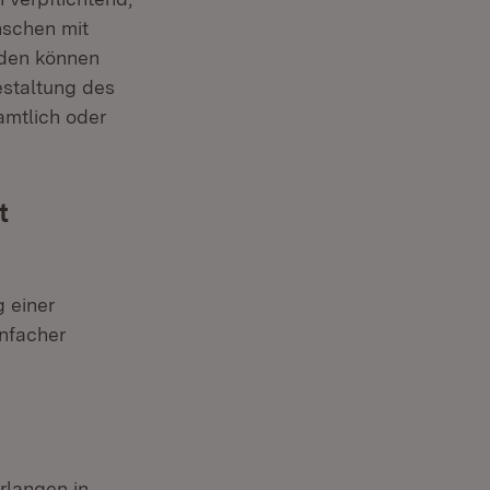
nschen mit
nden können
estaltung des
amtlich oder
t
g einer
nfacher
rlangen in