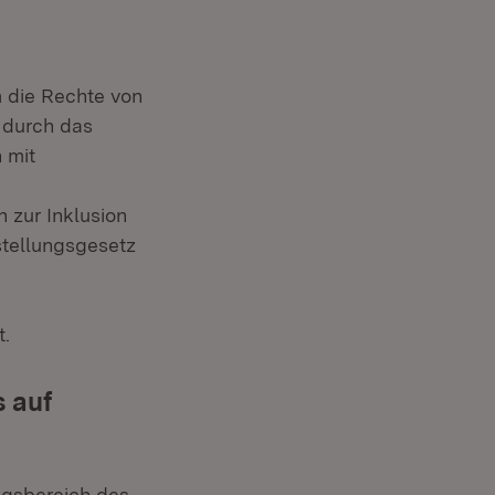
m die Rechte von
 durch das
 mit
 zur Inklusion
stellungsgesetz
t.
 auf
gsbereich des