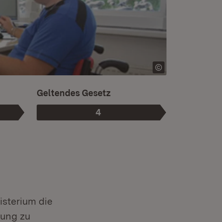
Ist die aktuelle Phase.
Geltendes Gesetz
4
Phase
:
isterium die
ung zu