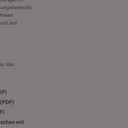
dungsbereichs
freien
uch auf
für das
DF)
(Öffnet in neuem Fenster)
 (PDF)
(Öffnet in neuem Fenster)
F)
(Öffnet in neuem Fenster)
nschen mit