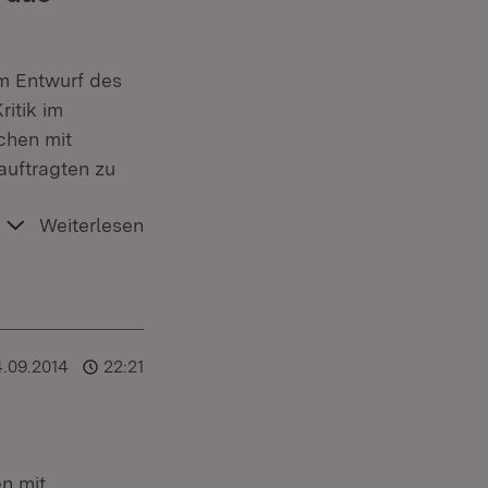
em Entwurf des
itik im
chen mit
auftragten zu
Weiterlesen
.09.2014
22:21
n mit