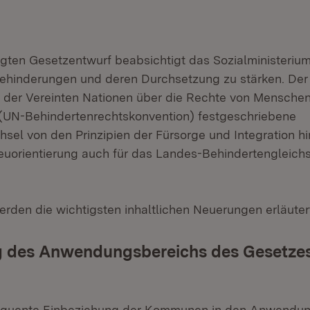
gten Gesetzentwurf beabsichtigt das Sozialministeriu
ehinderungen und deren Durchsetzung zu stärken. Der
der Vereinten Nationen über die Rechte von Menschen
(UN-Behindertenrechtskonvention) festgeschriebene
el von den Prinzipien der Fürsorge und Integration hin
Neuorientierung auch für das Landes-Behindertengleich
rden die wichtigsten inhaltlichen Neuerungen erläuter
g des Anwendungsbereichs des Gesetzes
equente Einbeziehung der Kommunen in den Anwendun