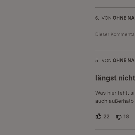
6.
KOMMENTAR
VON
:
OHNE N
Dieser Kommentar
5.
KOMMENTAR
VON
:
OHNE N
längst nich
Was hier fehlt s
auch außerhalb d
22
Unterstütz
18
Ab