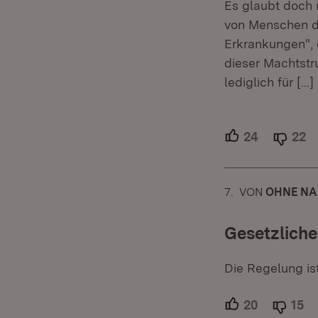
Es glaubt doch 
von Menschen die
Erkrankungen",
dieser Machtstru
lediglich für
[…]
24
Unterstütz
22
A
7.
KOMMENTAR
VON
:
OHNE N
Gesetzlich
Die Regelung ist
20
Unterstütz
15
Ab