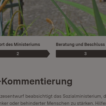
rt des Ministeriums
Beratung und Beschluss
2
3
Phase
:
Phase
:
-Kommentierung
zesentwurf beabsichtigt das Sozialministerium, 
ker oder behinderter Menschen zu stärken. Hilfe