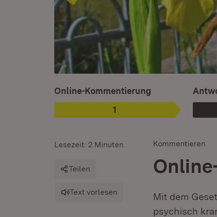
Ist ausgewählt.
Online-Kommentierung
Antwo
1
Phase
:
Kommentieren
Lesezeit: 2 Minuten
Online
Teilen
Text vorlesen
Mit dem Geset
psychisch kran