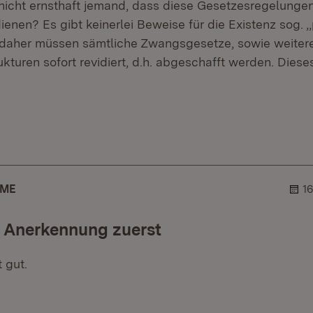
nicht ernsthaft jemand, dass diese Gesetzesregelung
nen? Es gibt keinerlei Beweise für die Existenz sog. ,
 daher müssen sämtliche Zwangsgesetze, sowie weite
kturen sofort revidiert, d.h. abgeschafft werden. Diese
er.
blehner.
AME
1
e Anerkennung zuerst
 gut.
er.
lehner.