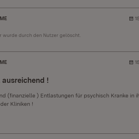
AME
1
 wurde durch den Nutzer gelöscht.
AME
1
t ausreichend !
ind (finanzielle ) Entlastungen für psychisch Kranke in 
er Kliniken !
er.
lehner.