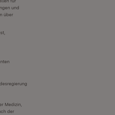
llen für
ungen und
en über
st,
nnten
ndesregierung
er Medizin,
uch der