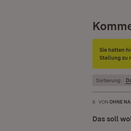
Komme
Sie hatten h
Stellung zu 
Sortierung:
D
8.
KOMMENTAR
VON
:
OHNE N
Das soll wol