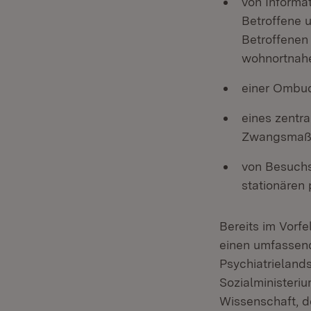
von Informa
Betroffene 
Betroffenen
wohnortnahe
einer Ombud
eines zentr
Zwangsmaß
von Besuchs
stationären 
Bereits im Vorf
einen umfassend
Psychiatrielands
Sozialministeriu
Wissenschaft, d