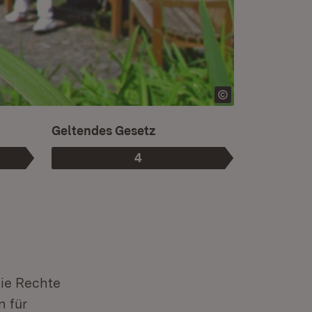
Ist die aktuelle Phase.
Geltendes Gesetz
4
Phase
:
die Rechte
n für