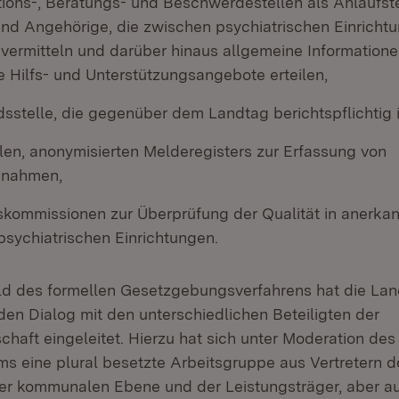
tions-, Beratungs- und Beschwerdestellen als Anlaufste
und Angehörige, die zwischen psychiatrischen Einricht
 vermitteln und darüber hinaus allgemeine Information
 Hilfs- und Unterstützungsangebote erteilen,
sstelle, die gegenüber dem Landtag berichtspflichtig i
alen, anonymisierten Melderegisters zur Erfassung von
nahmen,
kommissionen zur Überprüfung der Qualität in anerka
psychiatrischen Einrichtungen.
eld des formellen Gesetzgebungsverfahrens hat die La
en Dialog mit den unterschiedlichen Beteiligten der
chaft eingeleitet. Hierzu hat sich unter Moderation des
ms eine plural besetzte Arbeitsgruppe aus Vertretern d
er kommunalen Ebene und der Leistungsträger, aber a