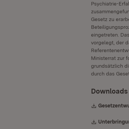
Psychiatrie-Erf
zusammengefund
Gesetz zu erarbe
Beteiligungspro
eingetreten. Da
vorgelegt, der d
Referentenentwu
Ministerrat zur
grundsätzlich d
durch das Geset
Downloads
Download:
Gesetzentwu
Download:
Unterbringu