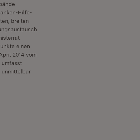
rbände
anken-Hilfe-
ten, breiten
rungsaustausch
isterrat
punkte einen
April 2014 vom
g umfasst
 unmittelbar
neuem Fenster)