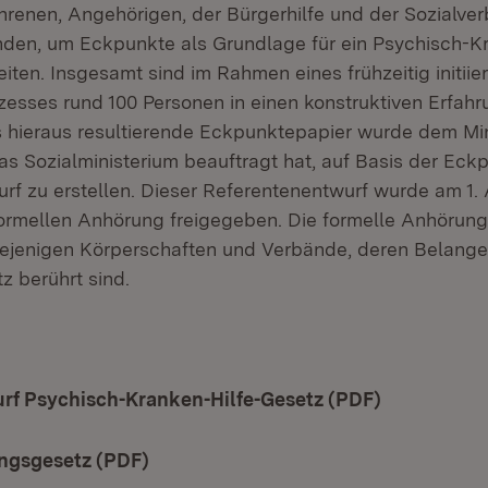
ahrenen, Angehörigen, der Bürgerhilfe und der Sozialve
en, um Eckpunkte als Grundlage für ein Psychisch-Kr
iten. Insgesamt sind im Rahmen eines frühzeitig initiier
zesses rund 100 Personen in einen konstruktiven Erfah
s hieraus resultierende Eckpunktepapier wurde dem Min
as Sozialministerium beauftragt hat, auf Basis der Eck
rf zu erstellen. Dieser Referentenentwurf wurde am 1. 
 formellen Anhörung freigegeben. Die formelle Anhörun
iejenigen Körperschaften und Verbände, deren Belange
z berührt sind.
rf Psychisch-Kranken-Hilfe-Gesetz (PDF)
(Öffnet in 
ngsgesetz (PDF)
(Öffnet in neuem Fenster)