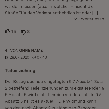
werden müssen (also in welcher Hinsicht die
Straße "für den Verkehr entbehrlich ist oder
[…]
Weiterlesen
15
Unterstützer.
8
Ablehner.
4.
KOMMENTAR
VON
:
OHNE NAME
28.07.2020
07:46
Teileinziehung
Der Bezug des neu eingefügten § 7 Absatz 1 Satz
2 betreffend Teileinziehungen zum existierenden §
5 Absatz 5 wird nicht hinreichend deutlich. In § 5
Absatz 5 heißt es aktuell: "Die Widmung kann
von den nach Absatz 2 zuständigen Behörden