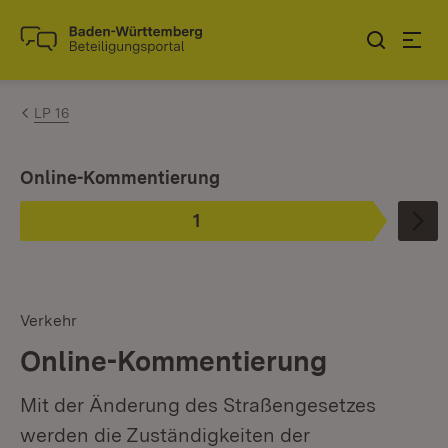
Zum Inhalt springen
Link zur Startseite
LP 16
Ist ausgewählt.
Online-Kommentierung
1
Phase
:
Verkehr
Online-Kommentierung
Mit der Änderung des Straßengesetzes
werden die Zuständigkeiten der