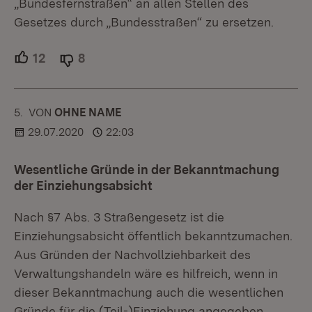
„Bundesfernstraßen“ an allen Stellen des
Gesetzes durch „Bundesstraßen“ zu ersetzen.
12
Unterstützer.
8
Ablehner.
5.
KOMMENTAR
VON
:
OHNE NAME
29.07.2020
22:03
Wesentliche Gründe in der Bekanntmachung
der Einziehungsabsicht
Nach §7 Abs. 3 Straßengesetz ist die
Einziehungsabsicht öffentlich bekanntzumachen.
Aus Gründen der Nachvollziehbarkeit des
Verwaltungshandeln wäre es hilfreich, wenn in
dieser Bekanntmachung auch die wesentlichen
Gründe für die (Teil-)Einziehung angegeben