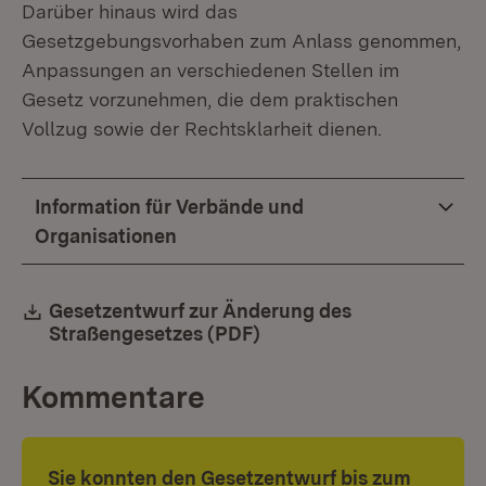
Darüber hinaus wird das
Gesetzgebungsvorhaben zum Anlass genommen,
Anpassungen an verschiedenen Stellen im
Gesetz vorzunehmen, die dem praktischen
Vollzug sowie der Rechtsklarheit dienen.
Information für Verbände und
Organisationen
Download:
Gesetzentwurf zur Änderung des
Straßengesetzes (PDF)
(Öffnet in neuem Fenste
Kommentare
Sie konnten den Gesetzentwurf bis zum