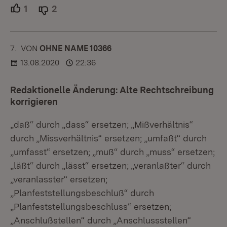
1
Unterstützer.
2
Ablehner.
7.
KOMMENTAR
VON
:
OHNE NAME 10366
13.08.2020
22:36
Redaktionelle Änderung: Alte Rechtschreibung
korrigieren
„daß“ durch „dass“ ersetzen; „Mißverhältnis“
durch „Missverhältnis“ ersetzen; „umfaßt“ durch
„umfasst“ ersetzen; „muß“ durch „muss“ ersetzen;
„läßt“ durch „lässt“ ersetzen; „veranlaßter“ durch
„veranlasster“ ersetzen;
„Planfeststellungsbeschluß“ durch
„Planfeststellungsbeschluss“ ersetzen;
„Anschlußstellen“ durch „Anschlussstellen“