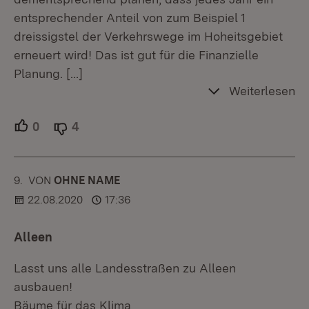
entsprechender Anteil von zum Beispiel 1
dreissigstel der Verkehrswege im Hoheitsgebiet
erneuert wird! Das ist gut für die Finanzielle
Planung.
[…]
Weiterlesen
0
Unterstützer.
4
Ablehner.
9.
KOMMENTAR
VON
:
OHNE NAME
22.08.2020
17:36
Alleen
Lasst uns alle Landesstraßen zu Alleen
ausbauen!
Bäume für das Klima