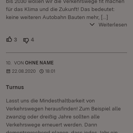
bis 2030 wollen wir die Verkehrswege fit machen
für das Klima und die Zukunft! Das bedeutet:
keine weiteren Autobahn Bauten mehr,
[…]
Weiterlesen
3
Unterstützer.
4
Ablehner.
10.
KOMMENTAR
VON
:
OHNE NAME
22.08.2020
18:01
Turnus
Lasst uns die Mindesthaltbarkeit von
Verkehrswegen herausfinden! Zum Beispiel alle
zwanzig oder dreißig Jahre sollten alle
Verkehrswege erneuert werden. Dann
dementsprechend planen, dass jedes Jahr ein