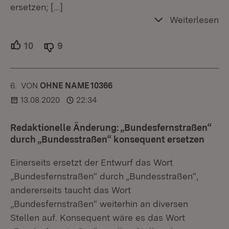
ersetzen;
[…]
Weiterlesen
10
Unterstützer.
9
Ablehner.
6.
KOMMENTAR
VON
:
OHNE NAME 10366
13.08.2020
22:34
Redaktionelle Änderung: „Bundesfernstraßen“
durch „Bundesstraßen“ konsequent ersetzen
Einerseits ersetzt der Entwurf das Wort
„Bundesfernstraßen“ durch „Bundesstraßen“,
andererseits taucht das Wort
„Bundesfernstraßen“ weiterhin an diversen
Stellen auf. Konsequent wäre es das Wort