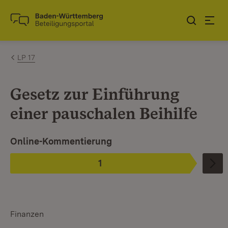
Zum Inhalt springen
Link zur Startseite
LP 17
Gesetz zur Einführung
einer pauschalen Beihilfe
Ist ausgewählt.
Online-Kommentierung
1
Phase
:
Finanzen