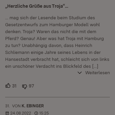
„Herzliche Grüße aus Troja“…
… mag sich der Lesende beim Studium des
Gesetzentwurfs zum Hamburger Modell wohl
denken. Troja? Waren das nicht die mit dem
Pferd? Genau! Aber was hat Troja mit Hamburg
zu tun? Unabhängig davon, dass Heinrich
Schliemann einige Jahre seines Lebens in der
Hansestadt verbracht hat, schleicht sich von links
ein unschöner Verdacht ins Blickfeld des
[…]
Weiterlesen
31
Unterstützer.
97
Ablehner.
31.
KOMMENTAR
VON
:
K. EBINGER
24.08.2022
15:25