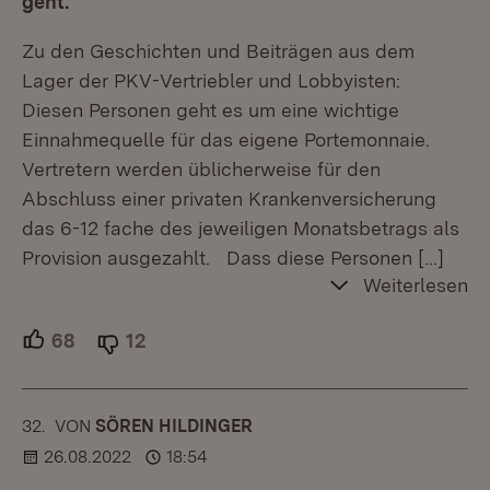
geht.
Zu den Geschichten und Beiträgen aus dem
Lager der PKV-Vertriebler und Lobbyisten:
Diesen Personen geht es um eine wichtige
Einnahmequelle für das eigene Portemonnaie.
Vertretern werden üblicherweise für den
Abschluss einer privaten Krankenversicherung
das 6-12 fache des jeweiligen Monatsbetrags als
Provision ausgezahlt. Dass diese Personen
[…]
Weiterlesen
68
Unterstützer.
12
Ablehner.
32.
KOMMENTAR
VON
:
SÖREN HILDINGER
26.08.2022
18:54