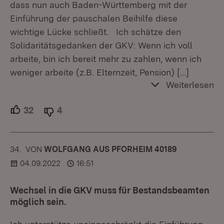
dass nun auch Baden-Württemberg mit der
Einführung der pauschalen Beihilfe diese
wichtige Lücke schließt. Ich schätze den
Solidaritätsgedanken der GKV: Wenn ich voll
arbeite, bin ich bereit mehr zu zahlen, wenn ich
weniger arbeite (z.B. Elternzeit, Pension)
[…]
Weiterlesen
32
Unterstützer.
4
Ablehner.
34.
KOMMENTAR
VON
:
WOLFGANG AUS PFORHEIM 40189
04.09.2022
16:51
Wechsel in die GKV muss für Bestandsbeamten
möglich sein.