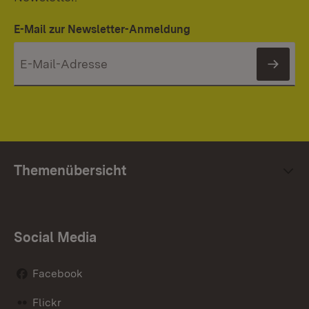
E-Mail zur Newsletter-Anmeldung
News
Themenübersicht
Social Media
Facebook
Flickr