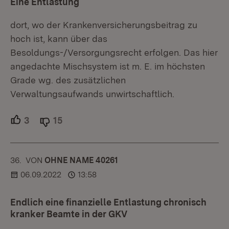
Eine Entlastung
dort, wo der Krankenversicherungsbeitrag zu
hoch ist, kann über das
Besoldungs-/Versorgungsrecht erfolgen. Das hier
angedachte Mischsystem ist m. E. im höchsten
Grade wg. des zusätzlichen
Verwaltungsaufwands unwirtschaftlich.
3
Unterstützer.
15
Ablehner.
36.
KOMMENTAR
VON
:
OHNE NAME 40261
06.09.2022
13:58
Endlich eine finanzielle Entlastung chronisch
kranker Beamte in der GKV