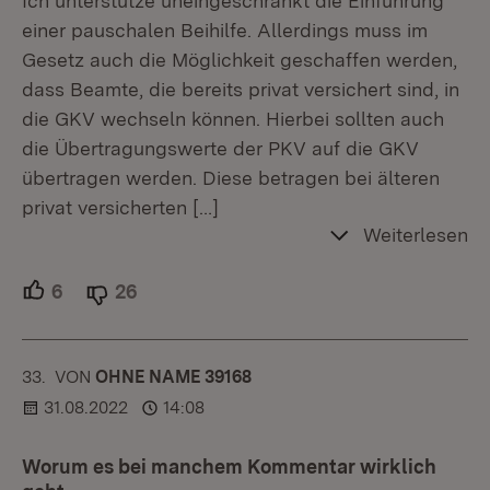
Ich unterstütze uneingeschränkt die Einführung
einer pauschalen Beihilfe. Allerdings muss im
Gesetz auch die Möglichkeit geschaffen werden,
dass Beamte, die bereits privat versichert sind, in
die GKV wechseln können. Hierbei sollten auch
die Übertragungswerte der PKV auf die GKV
übertragen werden. Diese betragen bei älteren
privat versicherten
[…]
Weiterlesen
6
Unterstützer.
26
Ablehner.
33.
KOMMENTAR
VON
:
OHNE NAME 39168
31.08.2022
14:08
Worum es bei manchem Kommentar wirklich