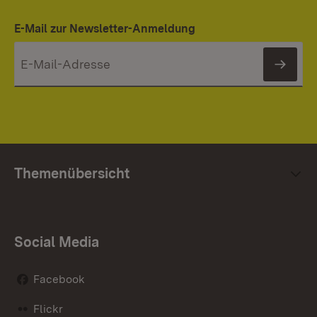
E-Mail zur Newsletter-Anmeldung
News
Themenübersicht
Social Media
Facebook
Flickr