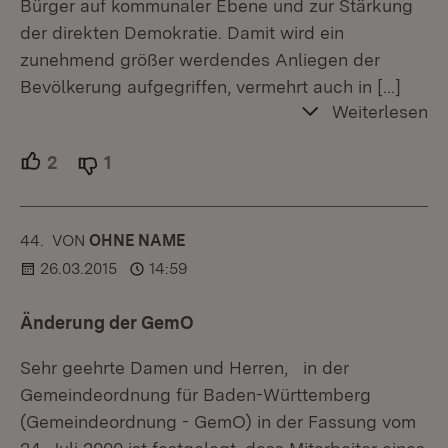
Bürger auf kommunaler Ebene und zur Stärkung
der direkten Demokratie. Damit wird ein
zunehmend größer werdendes Anliegen der
Bevölkerung aufgegriffen, vermehrt auch in
[…]
Weiterlesen
2
Unterstützer.
1
Ablehner.
44.
KOMMENTAR
VON
:
OHNE NAME
26.03.2015
14:59
Änderung der GemO
Sehr geehrte Damen und Herren, in der
Gemeindeordnung für Baden-Württemberg
(Gemeindeordnung - GemO) in der Fassung vom