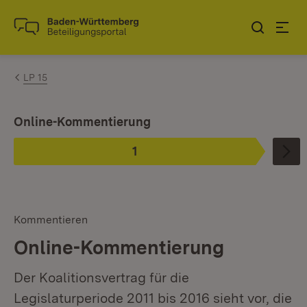
Zum Inhalt springen
Link zur Startseite
LP 15
Ist ausgewählt.
Online-Kommentierung
1
Phase
:
Kommentieren
Online-Kommentierung
Der Koalitionsvertrag für die
Legislaturperiode 2011 bis 2016 sieht vor, die