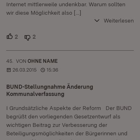
Internet mittlerweile undenkbar. Warum sollten
wir diese Möglichkeit also
[…]
Weiterlesen
2
Unterstützer.
2
Ablehner.
45.
KOMMENTAR
VON
:
OHNE NAME
26.03.2015
15:36
BUND-Stellungnahme Änderung
Kommunalverfassung
I Grundsätzliche Aspekte der Reform Der BUND
begrüßt den vorliegenden Gesetzentwurf als
wichtigen Beitrag zur Verbesserung der
Beteiligungsmöglichkeiten der Bürgerinnen und