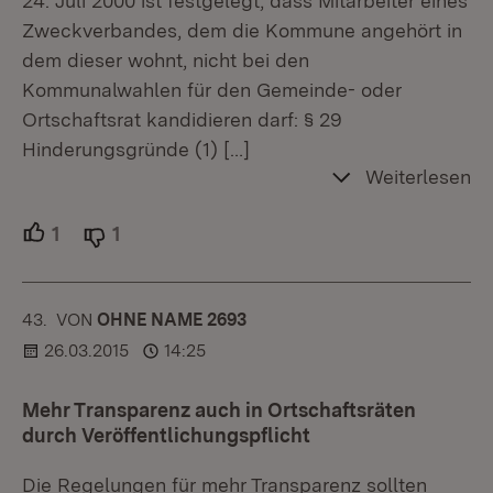
24. Juli 2000 ist festgelegt, dass Mitarbeiter eines
Zweckverbandes, dem die Kommune angehört in
dem dieser wohnt, nicht bei den
Kommunalwahlen für den Gemeinde- oder
Ortschaftsrat kandidieren darf: § 29
Hinderungsgründe (1)
[…]
Weiterlesen
1
Unterstützer.
1
Ablehner.
43.
KOMMENTAR
VON
:
OHNE NAME 2693
26.03.2015
14:25
Mehr Transparenz auch in Ortschaftsräten
durch Veröffentlichungspflicht
Die Regelungen für mehr Transparenz sollten