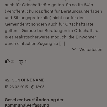
auch für Ortschaftsräte gelten. So sollte §41b
(Veröffentlichungspflicht für Beratungsunterlagen
und Sitzungsprotokolle) nicht nur für den
Gemeinderat sondern auch für Ortschaftsräte
gelten. Gerade bei Beratungen im Ortschaftsrat
is es realistischerweise möglich, die Einwohner
durch einfachen Zugang zu
[…]
Weiterlesen
2
Unterstützer.
1
Ablehner.
42.
KOMMENTAR
VON
:
OHNE NAME
26.03.2015
13:05
Gesetzentwurf Änderung der
Kommunalverfassung