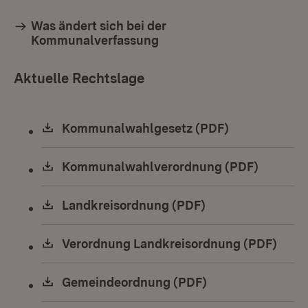
Was ändert sich bei der
Kommunalverfassung
Aktuelle Rechtslage
Download:
Kommunalwahlgesetz (PDF)
(Öffnet in ne
Download:
Kommunalwahlverordnung (PDF)
(Öffnet 
Download:
Landkreisordnung (PDF)
(Öffnet in neuem 
Download:
Verordnung Landkreisordnung (PDF)
(Öffn
Download:
Gemeindeordnung (PDF)
(Öffnet in neuem