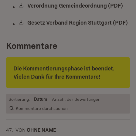
Download:
Verordnung Gemeindeordnung (PDF)
(Öff
Download:
Gesetz Verband Region Stuttgart (PDF)
(Öf
Kommentare
Die Kommentierungsphase ist beendet.
Vielen Dank für Ihre Kommentare!
Sortierung:
Datum
Anzahl der Bewertungen
Kommentare durchsuchen
47.
KOMMENTAR
VON
:
OHNE NAME