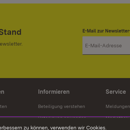
 Stand
E-Mail zur Newslett
ewsletter.
en
Informieren
Service
nten
Beteiligung verstehen
Meldungen
Beteiligung anwenden
Mediathek
erbessern zu können, verwenden wir Cookies.
ragte
Beteiligung stärken
Publikatio