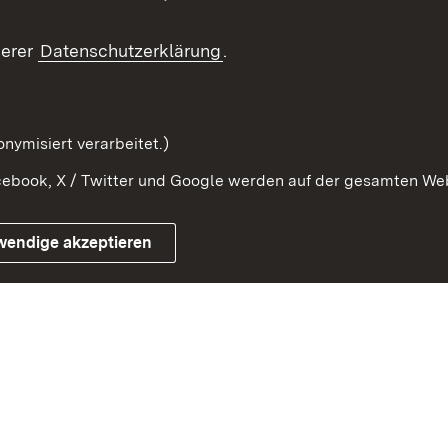
Beteiligung erleben
Glossar
serer
Datenschutzerklärung
.
Beteiligung erforschen
mung
nymisiert verarbeitet.)
ebook, X / Twitter und Google werden auf der gesamten Webs
Impressum
Kontakt
Benutzungshinweise
Netiqu
wendige akzeptieren