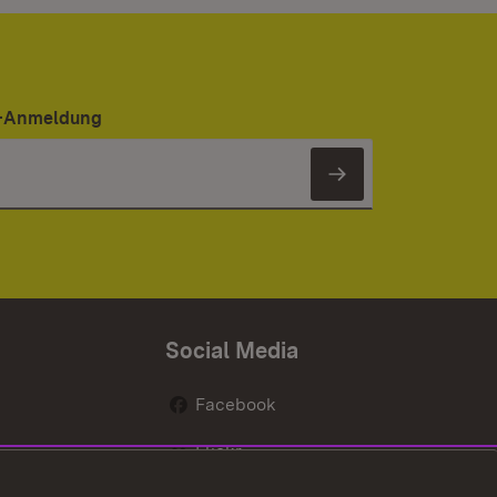
er-Anmeldung
Newsletter 
Social Media
Facebook
Flickr
nen