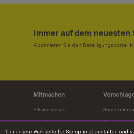
Immer auf dem neuesten
Abonnieren Sie den Beteiligungsportal-N
Mitmachen
Vorschlag
Effizienzgesetz
Bürgerrefere
Dienst- und
Abgeordnete
Versorgungsbezüge
Um unsere Webseite für Sie optimal gestalten und v
Bürgerbeauft