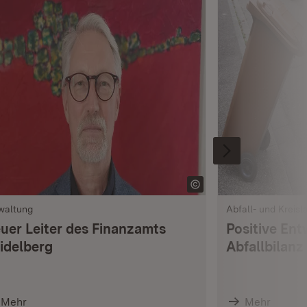
waltung
Abfall- und Kreisl
uer Leiter des Finanzamts
Positive Ent
idelberg
Abfallbilanz
Mehr
Mehr