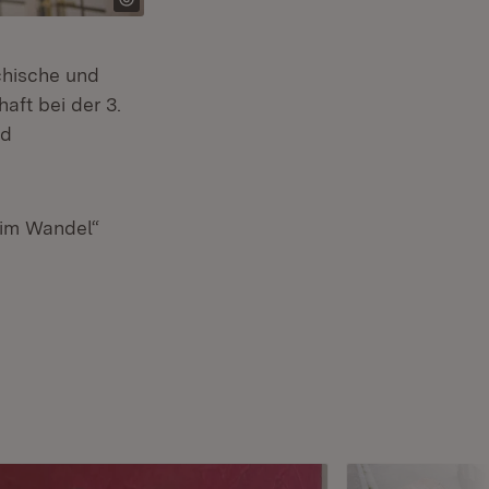
ichische und
aft bei der 3.
nd
n im Wandel“