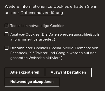
Weitere Informationen zu Cookies erhalten Sie in
X / Twitter
unserer
Datenschutzerklärung
.
Youtube
Technisch notwendige Cookies
Zum 
Analyse-Cookies (Die Daten werden ausschließlich
Impressum
Kontakt
anonymisiert verarbeitet.)
Benutzungshinweise
Netiquette
Drittanbieter-Cookies (Social-Media-Elemente von
Barrierefreiheit
Datenschutz
Facebook, X / Twitter und Google werden auf der
gesamten Webseite aktiviert.)
Cookies
Alle akzeptieren
Auswahl bestätigen
Notwendige akzeptieren
Link zum Landesportal